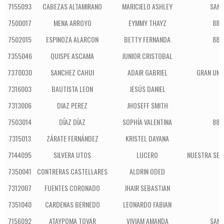
7155093
CABEZAS ALTAMIRANO
MARICIELO ASHLEY
SAN 
7500017
MENA ARROYO
EYMMY THAYZ
880
7502015
ESPINOZA ALARCON
BETTY FERNANDA
880
7355046
QUISPE ASCAMA
JUNIOR CRISTOBAL
S
7370030
SANCHEZ CAHUI
ADAIR GABRIEL
GRAN UNI
7316003
BAUTISTA LEON
JESÚS DANIEL
7313006
DIAZ PEREZ
JHOSEFF SMITH
7503014
DÍAZ DÍAZ
SOPHÍA VALENTINA
880
7315013
ZÁRATE FERNÁNDEZ
KRISTEL DAYANA
7144095
SILVERA UTOS
LUCERO
NUESTRA SEÑ
7350041
CONTRERAS CASTELLARES
ALDRIN ODED
S
7312007
FUENTES CORONADO
JHAIR SEBASTIAN
7351040
CARDENAS BERNEDO
LEONARDO FABIAN
S
7156092
ATAYPOMA TOVAR
VIVIAM AMANDA
SAN 