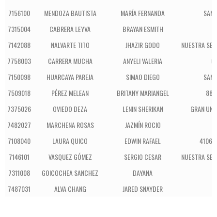
7156100
MENDOZA BAUTISTA
MARÍA FERNANDA
SAN 
7315004
CABRERA LEYVA
BRAYAN ESMITH
7142088
NALVARTE TITO
JHAZIR GODO
NUESTRA SEÑ
7758003
CARRERA MUCHA
ANYELI VALERIA
C
7150098
HUARCAYA PAREJA
SIMAO DIEGO
SAN 
7509018
PÉREZ MELEAN
BRITANY MARIANGEL
880
7375026
OVIEDO DEZA
LENIN SHERIKAN
GRAN UNI
7482027
MARCHENA ROSAS
JAZMÍN ROCIO
7108040
LAURA QUICO
EDWIN RAFAEL
41061 
7146101
VASQUEZ GÓMEZ
SERGIO CESAR
NUESTRA SEÑ
7311008
GOICOCHEA SANCHEZ
DAYANA
7487031
ALVA CHANG
JARED SNAYDER