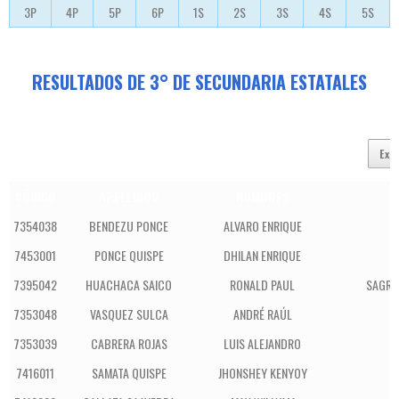
3P
4P
5P
6P
1S
2S
3S
4S
5S
RESULTADOS DE 3° DE SECUNDARIA ESTATALES
Exc
CÓDIGO
APELLIDOS
NOMBRES
7354038
BENDEZU PONCE
ALVARO ENRIQUE
S
7453001
PONCE QUISPE
DHILAN ENRIQUE
7395042
HUACHACA SAICO
RONALD PAUL
SAGRA
7353048
VASQUEZ SULCA
ANDRÉ RAÚL
S
7353039
CABRERA ROJAS
LUIS ALEJANDRO
S
7416011
SAMATA QUISPE
JHONSHEY KENYOY