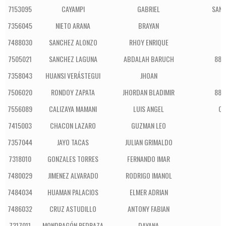
7153095
CAYAMPI
GABRIEL
SAN 
7356045
NIETO ARANA
BRAYAN
S
7488030
SANCHEZ ALONZO
RHOY ENRIQUE
7505021
SANCHEZ LAGUNA
ABDALAH BARUCH
880
7358043
HUANSI VERÁSTEGUI
JHOAN
S
7506020
RONDOY ZAPATA
JHORDAN BLADIMIR
880
7556089
CALIZAYA MAMANI
LUIS ANGEL
CO
7415003
CHACON LAZARO
GUZMAN LEO
7357044
JAYO TACAS
JULIAN GRIMALDO
S
7318010
GONZALES TORRES
FERNANDO IMAR
7480029
JIMENEZ ALVARADO
RODRIGO IMANOL
7484034
HUAMAN PALACIOS
ELMER ADRIAN
7486032
CRUZ ASTUDILLO
ANTONY FABIAN
7317011
MONDRAGÓN PEDRAZA
DAYANA