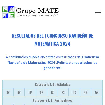
etir te hace mejor!
RESULTADOS DEL I CONCURSO NAVIDEÑO DE
MATEMÁTICA 2024
A continuación puedes encontrar los resultados del
I Concurso
Navideño de Matemática 2024
.
¡Felicitaciones a todos los
ganadores!
Categoría I. E. Estatales
3P
4P
5P
6P
1S
2S
3S
4S
5S
Categoría I. E. Particulares