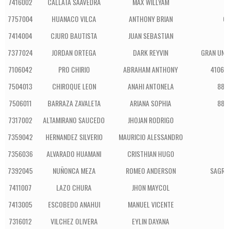
7416002
CALLATA SAAVEDRA
MAX WILLYAM
7757004
HUANACO VILCA
ANTHONY BRIAN
C
7414004
CJURO BAUTISTA
JUAN SEBASTIAN
7377024
JORDAN ORTEGA
DARK REYVIN
GRAN UNI
7106042
PRO CHIRIO
ABRAHAM ANTHONY
41061 
7504013
CHIROQUE LEON
ANAHI ANTONELA
880
7506011
BARRAZA ZAVALETA
ARIANA SOPHIA
880
7317002
ALTAMIRANO SAUCEDO
JHOJAN RODRIGO
7359042
HERNANDEZ SILVERIO
MAURICIO ALESSANDRO
S
7356036
ALVARADO HUAMANI
CRISTHIAN HUGO
S
7392045
NUÑONCA MEZA
ROMEO ANDERSON
SAGRA
7411007
LAZO CHURA
JHON MAYCOL
7413005
ESCOBEDO ANAHUI
MANUEL VICENTE
7316012
VILCHEZ OLIVERA
EYLIN DAYANA