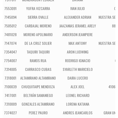
7553091
YUFRA VIZCARRA
IVAN JULIO
CO
7145094
SIERRA OVALLE
ALEXANDER ADRIAN
NUESTRA SEÑ
7505012
CARBAJAL MORENO
JAAZANIAS JERAMEL ARELY
880
7481028
MORENO APOLINARIO
ANDERSON JEAMPIERE
7147074
DE LA CRUZ SOLIER
MAX ANTONY
NUESTRA SEÑ
7354047
TAQUIRI TAQUIRI
ARON LUDWING
S
7754007
RAMOS RUA
RODRIGO IGNACIO
C
7314005
CARRASCO CUBAS
SYARLETH MARICIELO
7318001
ALTAMIRANO ALTAMIRANO
DAIRA LUCERO
7100039
CHUQUITAIPE MENDOZA
ALEX JOEL
41061 
7417001
BELTRÁN SAMANIEGO
LEONEL RICHARD
7310009
GONZALES ALTAMIRANO
LORENA KATIANA
7374027
PEREZ PAURO
ANDRES JEANCARLOS
GRAN UNI