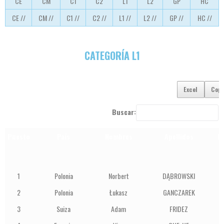
CE
CM
C1
C2
L1
L2
GP
HC
CE //
CM //
C1 //
C2 //
L1 //
L2 //
GP //
HC //
CATEGORÍA L1
Excel
Cop
Buscar:
Puesto
País
Nombres
Apellidos
P
D
1
Polonia
Norbert
DĄBROWSKI
1
2
Polonia
Łukasz
GANCZAREK
1
3
Suiza
Adam
FRIDEZ
1