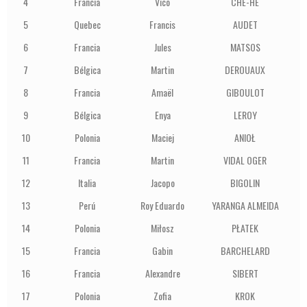
4
Francia
Vico
CHE-HE
1
5
Quebec
Francis
AUDET
1
6
Francia
Jules
MATSOS
1
7
Bélgica
Martin
DEROUAUX
1
8
Francia
Amaël
GIBOULOT
1
9
Bélgica
Enya
LEROY
1
10
Polonia
Maciej
ANIOŁ
1
11
Francia
Martin
VIDAL OGER
1
12
Italia
Jacopo
BIGOLIN
1
13
Perú
Roy Eduardo
YARANGA ALMEIDA
1
14
Polonia
Miłosz
PŁATEK
1
15
Francia
Gabin
BARCHELARD
1
16
Francia
Alexandre
SIBERT
1
17
Polonia
Zofia
KROK
1