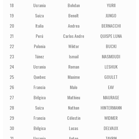
18
Ucrania
Bohdan
YURII
1
19
Suiza
Benoît
JUNGO
1
20
Italia
Andrea
BERNACCHI
1
21
Perú
Carlos Andre
QUISPE LUNA
1
22
Polonia
Wiktor
BUCKI
1
23
Túnez
Ismail
MASMOUDI
1
24
Ucrania
Roman
LESHUK
1
25
Quebec
Maxime
GOULET
1
26
Francia
Malo
EAV
1
27
Bélgica
Mathieu
MAURAGE
1
28
Suiza
Nathan
HINTERMANN
1
29
Francia
Célestin
WIDMER
1
30
Bélgica
Lucas
DELVAUX
1
31
Ucrania
Anton
TAVRIN
1