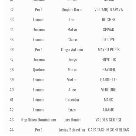
32
Perú
Jhojhan Karol
VILCANQUI APAZA
1
33
Francia
Tom
ROCHER
1
34
Ucrania
Matvii
SPIVAK
1
35
Francia
Claire
DELOYE
1
36
Perú
Diego Antonio
MAYPÚ PURIS
1
37
Ucrania
Denys
HNYDIUK
1
38
Quebec
Maria
BAYDER
1
39
Francia
Victor
GARDETTE
40
Francia
Alice
VERDURE
1
41
Francia
Corentin
MARC
1
42
Francia
Enzo
ADAMO
1
43
República Dominicana
Luis Daniel
VALDÉS GEORGE
1
44
Perú
Josias Sebastian
CAPARACHIN CONTRERAS
1