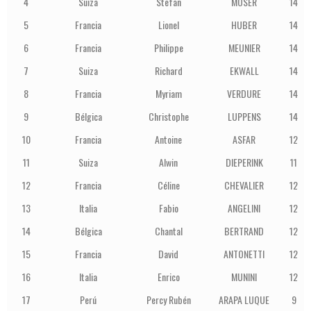
4
Suiza
Stefan
MOSER
14
5
Francia
Lionel
HUBER
14
6
Francia
Philippe
MEUNIER
14
7
Suiza
Richard
EKWALL
14
8
Francia
Myriam
VERDURE
14
9
Bélgica
Christophe
LUPPENS
14
10
Francia
Antoine
ASFAR
12
11
Suiza
Alwin
DIEPERINK
11
12
Francia
Céline
CHEVALIER
12
13
Italia
Fabio
ANGELINI
12
14
Bélgica
Chantal
BERTRAND
12
15
Francia
David
ANTONETTI
12
16
Italia
Enrico
MUNINI
12
17
Perú
Percy Rubén
ARAPA LUQUE
9