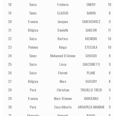
18
Suiza
Fréderic
EMERY
10
19
Túnez
ELAOUD
SAMYA
8
20
Francia
Jacques
TANCHOWICZ
9
21
Bélgica
Danielle
SABLON
11
22
Suiza
Bartosz
KICINSKI
10
23
Polonia
Kinga
STECUŁA
10
24
Túnez
Mohamed El Amine
GHOUDI
9
25
Suiza
Lissa
GIACOMETTI
9
26
Suiza
Florent
PLANE
8
27
Bélgica
Marc
GUEURY
8
28
Perú
Christian
TRUJILLO TREJO
9
29
Francia
Marc-Etienne
VARGENAU
7
30
Perú
Enzo Alberto
AROAPAZA MAMANI
9
31
Alemania
Hemant
BAHAL
6