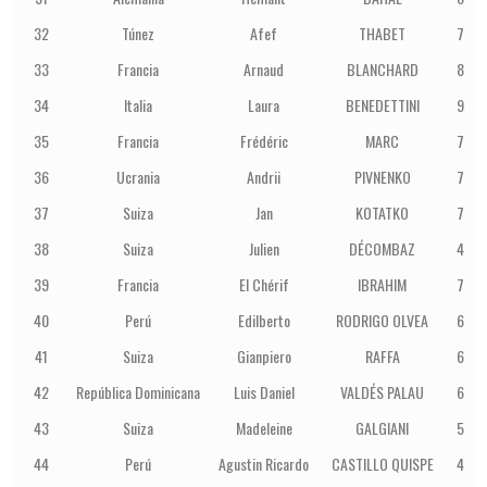
32
Túnez
Afef
THABET
7
33
Francia
Arnaud
BLANCHARD
8
34
Italia
Laura
BENEDETTINI
9
35
Francia
Frédéric
MARC
7
36
Ucrania
Andrii
PIVNENKO
7
37
Suiza
Jan
KOTATKO
7
38
Suiza
Julien
DÉCOMBAZ
4
39
Francia
El Chérif
IBRAHIM
7
40
Perú
Edilberto
RODRIGO OLVEA
6
41
Suiza
Gianpiero
RAFFA
6
42
República Dominicana
Luis Daniel
VALDÉS PALAU
6
43
Suiza
Madeleine
GALGIANI
5
44
Perú
Agustin Ricardo
CASTILLO QUISPE
4