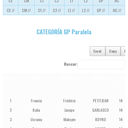
CE
CM
C1
C2
L1
L2
GP
HC
CE //
CM //
C1 //
C2 //
L1 //
L2 //
GP //
HC //
CATEGORÍA GP Paralela
Excel
Copy
P
Buscar:
Puesto
País
Nombres
Apellidos
Pts
Día
1
1
Francia
Frédéric
PETITJEAN
14
2
Italia
Jacopo
GARLASCO
14
3
Ucrania
Maksym
BOYKO
14