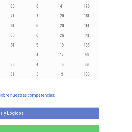
89
8
41
178
71
7
20
161
61
6
29
114
60
6
26
141
51
5
19
135
4
17
90
56
4
15
56
87
3
9
165
 sobre nuestras competencias:
s y Lógicos