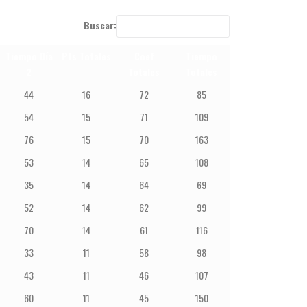
Buscar:
Tiempo Día
Pts Totales
Coef
Tiempo
2
Totales
Totales
44
16
72
85
54
15
71
109
76
15
70
163
53
14
65
108
35
14
64
69
52
14
62
99
70
14
61
116
33
11
58
98
43
11
46
107
60
11
45
150