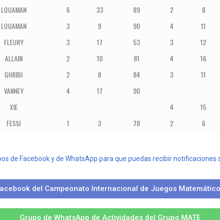
LOUAMAN
6
33
89
2
8
LOUAMAN
3
9
90
4
11
FLEURY
3
17
53
3
12
ALLAIN
2
10
81
4
16
GHRIBI
2
8
84
3
11
VANNEY
4
17
90
XIE
4
15
FESSI
1
3
78
2
6
pos de Facebook y de WhatsApp para que puedas recibir notificaciones
acebook del Campeonato Internacional de Juegos Matemático
Grupo de WhatsApp de Actividades del Grupo MATE