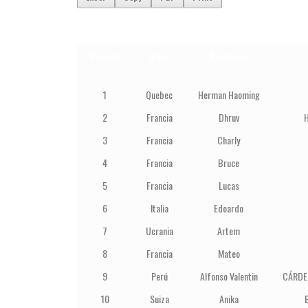
Puesto
País
Nombres
1
Quebec
Herman Haoming
2
Francia
Dhruv
3
Francia
Charly
4
Francia
Bruce
5
Francia
Lucas
6
Italia
Edoardo
7
Ucrania
Artem
8
Francia
Mateo
9
Perú
Alfonso Valentin
CÁRDE
10
Suiza
Anika