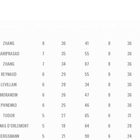
Apellidos
Pts Día
Coef Día
Tiempo Día
Pts Día
Coef Día
1
1
1
2
2
ZHANG
8
36
41
8
36
HARIPRASAD
7
35
55
8
36
ZHANG
7
34
87
8
36
REYNAUD
6
29
55
8
36
LEVILLAIN
6
28
34
8
36
MORANDIN
6
26
47
8
36
PIVNENKO
6
25
46
8
36
TUDOR
5
27
65
6
31
NAS D’ORLEMONT
5
18
64
6
28
BERGSMANN
5
21
90
6
24