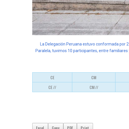
La Delegación Peruana estuvo conformada por 29 p
Paralela, tuvimos 10 participantes, entre familiares
CE
CM
CE //
CM //
Excel
Copy
PDF
Print