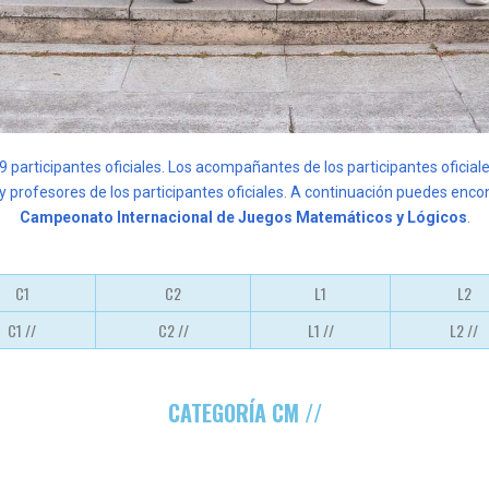
articipantes oficiales. Los acompañantes de los participantes oficiale
 y profesores de los participantes oficiales. A continuación puedes encon
Campeonato Internacional de Juegos Matemáticos y Lógicos
.
C1
C2
L1
L2
C1 //
C2 //
L1 //
L2 //
CATEGORÍA CM //