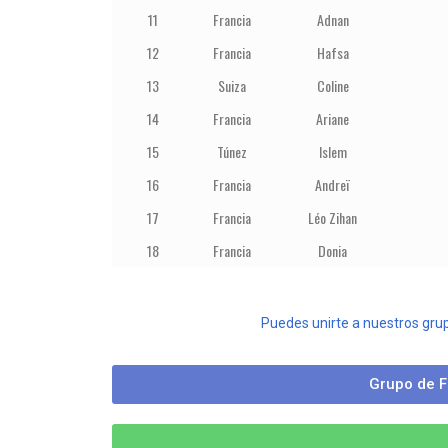
11
Francia
Adnan
12
Francia
Hafsa
13
Suiza
Coline
14
Francia
Ariane
15
Túnez
Islem
16
Francia
Andreï
17
Francia
Léo Zihan
18
Francia
Donia
Puedes unirte a nuestros gru
Grupo de F