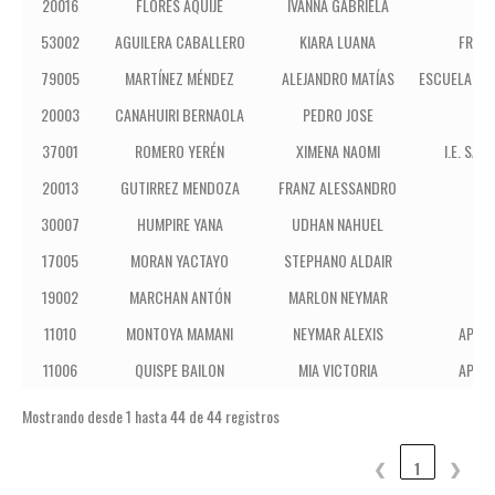
20016
FLORES AQUIJE
IVANNA GABRIELA
SAN
53002
AGUILERA CABALLERO
KIARA LUANA
FRANK
79005
MARTÍNEZ MÉNDEZ
ALEJANDRO MATÍAS
ESCUELA TA
20003
CANAHUIRI BERNAOLA
PEDRO JOSE
SAN
37001
ROMERO YERÉN
XIMENA NAOMI
I.E. SA
20013
GUTIRREZ MENDOZA
FRANZ ALESSANDRO
SAN
30007
HUMPIRE YANA
UDHAN NAHUEL
17005
MORAN YACTAYO
STEPHANO ALDAIR
E.
19002
MARCHAN ANTÓN
MARLON NEYMAR
11010
MONTOYA MAMANI
NEYMAR ALEXIS
APÓS
11006
QUISPE BAILON
MIA VICTORIA
APÓS
Mostrando desde 1 hasta 44 de 44 registros
❮
1
❯