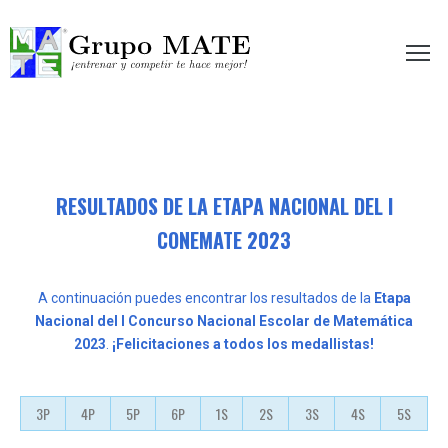
etir te hace mejor!
RESULTADOS DE LA ETAPA NACIONAL DEL I
CONEMATE 2023
A continuación puedes encontrar los resultados de la
Etapa
Nacional del I Concurso Nacional Escolar de Matemática
2023
.
¡Felicitaciones a todos los medallistas!
3P
4P
5P
6P
1S
2S
3S
4S
5S