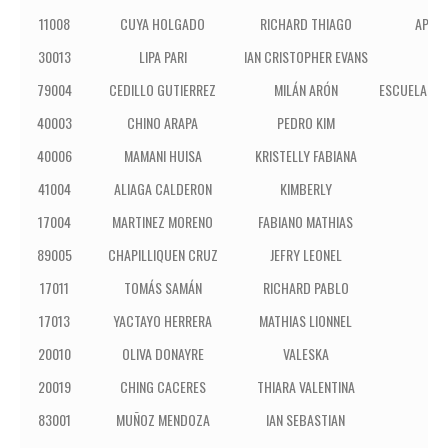
11008
CUYA HOLGADO
RICHARD THIAGO
APÓS
30013
LIPA PARI
IAN CRISTOPHER EVANS
79004
CEDILLO GUTIERREZ
MILÁN ARÓN
ESCUELA TA
40003
CHINO ARAPA
PEDRO KIM
40006
MAMANI HUISA
KRISTELLY FABIANA
41004
ALIAGA CALDERON
KIMBERLY
IEP
17004
MARTINEZ MORENO
FABIANO MATHIAS
E.
89005
CHAPILLIQUEN CRUZ
JEFRY LEONEL
17011
TOMÁS SAMÁN
RICHARD PABLO
E.
17013
YACTAYO HERRERA
MATHIAS LIONNEL
E.
20010
OLIVA DONAYRE
VALESKA
SAN
20019
CHING CACERES
THIARA VALENTINA
SAN
83001
MUÑOZ MENDOZA
IAN SEBASTIAN