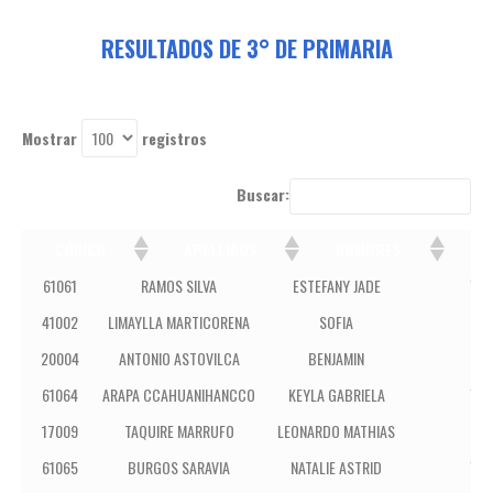
RESULTADOS DE 3° DE PRIMARIA
Mostrar
registros
Buscar:
CÓDIGO
APELLIDOS
NOMBRES
C
CÓDIGO
APELLIDOS
NOMBRES
C
61061
RAMOS SILVA
ESTEFANY JADE
YAC
41002
LIMAYLLA MARTICORENA
SOFIA
IEP
20004
ANTONIO ASTOVILCA
BENJAMIN
SAN
61064
ARAPA CCAHUANIHANCCO
KEYLA GABRIELA
YAC
17009
TAQUIRE MARRUFO
LEONARDO MATHIAS
E.
61065
BURGOS SARAVIA
NATALIE ASTRID
YAC