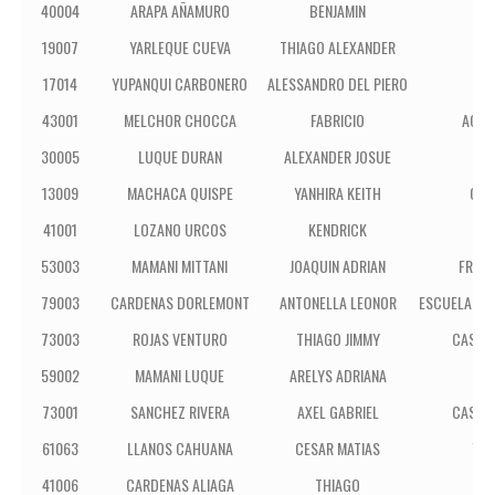
40004
ARAPA AÑAMURO
BENJAMIN
19007
YARLEQUE CUEVA
THIAGO ALEXANDER
17014
YUPANQUI CARBONERO
ALESSANDRO DEL PIERO
E.
43001
MELCHOR CHOCCA
FABRICIO
ACAD
30005
LUQUE DURAN
ALEXANDER JOSUE
13009
MACHACA QUISPE
YANHIRA KEITH
CLA
41001
LOZANO URCOS
KENDRICK
IEP
53003
MAMANI MITTANI
JOAQUIN ADRIAN
FRANK
79003
CARDENAS DORLEMONT
ANTONELLA LEONOR
ESCUELA TA
73003
ROJAS VENTURO
THIAGO JIMMY
CASTIL
59002
MAMANI LUQUE
ARELYS ADRIANA
73001
SANCHEZ RIVERA
AXEL GABRIEL
CASTIL
61063
LLANOS CAHUANA
CESAR MATIAS
YAC
41006
CARDENAS ALIAGA
THIAGO
IEP