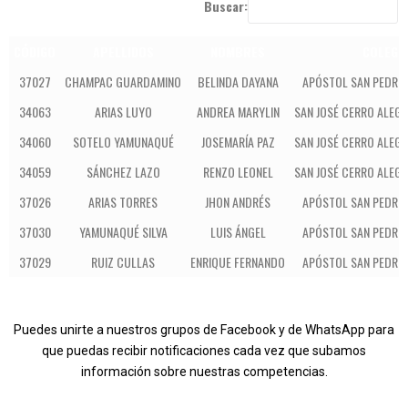
Buscar:
CÓDIGO
APELLIDOS
NOMBRES
COLEGI
37027
CHAMPAC GUARDAMINO
BELINDA DAYANA
APÓSTOL SAN PEDRO
34063
ARIAS LUYO
ANDREA MARYLIN
SAN JOSÉ CERRO ALEG
34060
SOTELO YAMUNAQUÉ
JOSEMARÍA PAZ
SAN JOSÉ CERRO ALEG
34059
SÁNCHEZ LAZO
RENZO LEONEL
SAN JOSÉ CERRO ALEG
37026
ARIAS TORRES
JHON ANDRÉS
APÓSTOL SAN PEDRO
37030
YAMUNAQUÉ SILVA
LUIS ÁNGEL
APÓSTOL SAN PEDRO
37029
RUIZ CULLAS
ENRIQUE FERNANDO
APÓSTOL SAN PEDRO
Puedes unirte a nuestros grupos de Facebook y de WhatsApp para
que puedas recibir notificaciones cada vez que subamos
información sobre nuestras competencias.