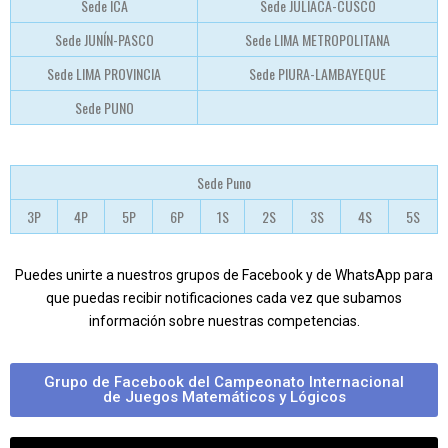
Sede ICA
Sede JULIACA-CUSCO
Sede JUNÍN-PASCO
Sede LIMA METROPOLITANA
Sede LIMA PROVINCIA
Sede PIURA-LAMBAYEQUE
Sede PUNO
Sede Puno
3P
4P
5P
6P
1S
2S
3S
4S
5S
Puedes unirte a nuestros grupos de Facebook y de WhatsApp para
que puedas recibir notificaciones cada vez que subamos
información sobre nuestras competencias.
Grupo de Facebook del Campeonato Internacional
de Juegos Matemáticos y Lógicos