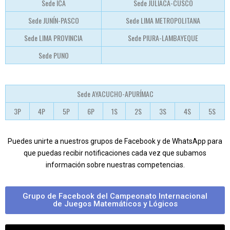
Sede ICA
Sede JULIACA-CUSCO
Sede JUNÍN-PASCO
Sede LIMA METROPOLITANA
Sede LIMA PROVINCIA
Sede PIURA-LAMBAYEQUE
Sede PUNO
Sede AYACUCHO-APURÍMAC
3P
4P
5P
6P
1S
2S
3S
4S
5S
Puedes unirte a nuestros grupos de Facebook y de WhatsApp para
que puedas recibir notificaciones cada vez que subamos
información sobre nuestras competencias.
Grupo de Facebook del Campeonato Internacional
de Juegos Matemáticos y Lógicos