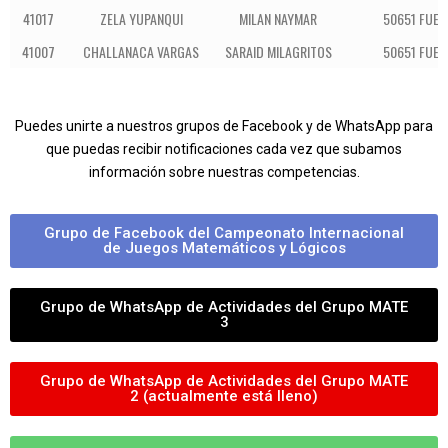
41017
ZELA YUPANQUI
MILAN NAYMAR
50651 FUE
41007
CHALLANACA VARGAS
SARAID MILAGRITOS
50651 FUE
Puedes unirte a nuestros grupos de Facebook y de WhatsApp para
que puedas recibir notificaciones cada vez que subamos
información sobre nuestras competencias.
Grupo de Facebook del Campeonato Internacional
de Juegos Matemáticos y Lógicos
Grupo de WhatsApp de Actividades del Grupo MATE
3
Grupo de WhatsApp de Actividades del Grupo MATE
2 (actualmente está lleno)