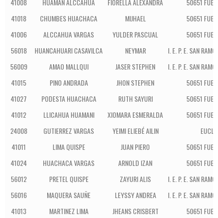
41008
HUAMAN ALCCAHUA
FIORELLA ALEXANDRA
50651 FUE
41018
CHUMBES HUACHACA
MIJHAEL
50651 FUE
41006
ALCCAHUA VARGAS
YULDER PASCUAL
50651 FUE
56018
HUANCAHUARI CASAVILCA
NEYMAR
I. E. P. E. SAN RA
56009
AMAO MALLQUI
JASER STEPHEN
I. E. P. E. SAN RA
41015
PINO ANDRADA
JHON STEPHEN
50651 FUE
41027
PODESTA HUACHACA
RUTH SAYURI
50651 FUE
41012
LLICAHUA HUAMANI
XIOMARA ESMERALDA
50651 FUE
24008
GUTIERREZ VARGAS
YEIMI ELIEBÉ AILIN
EUCLI
41011
LIMA QUISPE
JUAN PIERO
50651 FUE
41024
HUACHACA VARGAS
ARNOLD IZAN
50651 FUE
56012
PRETEL QUISPE
ZAYURI ALIS
I. E. P. E. SAN RA
56016
MAQUERA SAUÑE
LEYSSY ANDREA
I. E. P. E. SAN RA
41013
MARTINEZ LIMA
JHEANS CRISBERT
50651 FUE