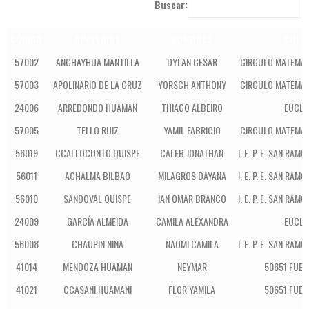
Buscar:
CÓDIGO
APELLIDOS
NOMBRES
COLE
57002
ANCHAYHUA MANTILLA
DYLAN CESAR
CIRCULO MATEMÁT
57003
APOLINARIO DE LA CRUZ
YORSCH ANTHONY
CIRCULO MATEMÁT
24006
ARREDONDO HUAMAN
THIAGO ALBEIRO
EUCLI
57005
TELLO RUIZ
YAMIL FABRICIO
CIRCULO MATEMÁT
56019
CCALLOCUNTO QUISPE
CALEB JONATHAN
I. E. P. E. SAN RA
56011
ACHALMA BILBAO
MILAGROS DAYANA
I. E. P. E. SAN RA
56010
SANDOVAL QUISPE
IAN OMAR BRANCO
I. E. P. E. SAN RA
24009
GARCÍA ALMEIDA
CAMILA ALEXANDRA
EUCLI
56008
CHAUPIN NINA
NAOMI CAMILA
I. E. P. E. SAN RA
41014
MENDOZA HUAMAN
NEYMAR
50651 FUE
41021
CCASANI HUAMANI
FLOR YAMILA
50651 FUE