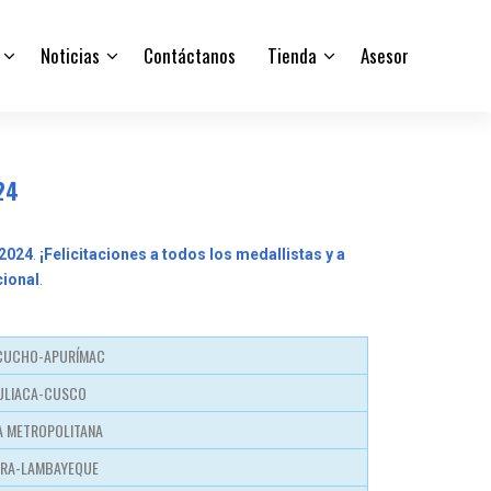
Noticias
Contáctanos
Tienda
Asesor
24
 2024
.
¡Felicitaciones a todos los medallistas y a
cional
.
ACUCHO-APURÍMAC
JULIACA-CUSCO
A METROPOLITANA
URA-LAMBAYEQUE