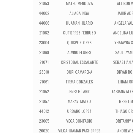
21053
MATEO MENDOZA
ALLISON V
44002
ALIAGA INGA
JAHIR AD
44006
HUAMAN HILARIO
ANGELA VAL
21062
GUTIERREZ FERRUZO
ANGELINA L
23004
QUISPE FLORES
YHAJAYRA 
21069
ALVINO FLORES
SAUL LYAM
21071
CRISTOBAL ESCALANTE
SEBASTIAN 
23010
CURI CAMARENA
BRYAN RO
21061
FIRMA GONZALES
LHIAM JO
21052
JENES HILARIO
FABIANA ALE
21057
MARAVI MATEO
BRENT 
44012
URBANO LOPEZ
THIAGO O
23005
VEGA BONIFACIO
BRITANNY 
26020
VILCAHUAMAN PACHERRES
ANDREW 