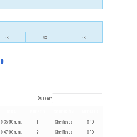
3S
4S
5S
CO
Buscar:
HORA
PUESTO
CONDICIÓN
MEDALLA
10:35:00 a. m.
1
Clasificado
ORO
10:47:00 a. m.
2
Clasificado
ORO