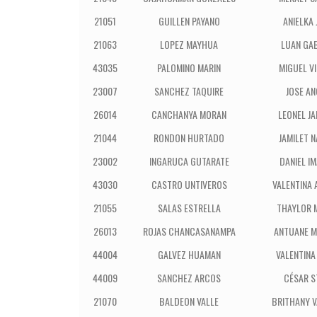
21051
GUILLEN PAYANO
ANIELKA 
21063
LOPEZ MAYHUA
LUAN GAB
43035
PALOMINO MARIN
MIGUEL V
23007
SANCHEZ TAQUIRE
JOSE AN
26014
CANCHANYA MORAN
LEONEL J
21044
RONDON HURTADO
JAMILET N
23002
INGARUCA GUTARATE
DANIEL I
43030
CASTRO UNTIVEROS
VALENTINA 
21055
SALAS ESTRELLA
THAYLOR M
26013
ROJAS CHANCASANAMPA
ANTUANE M
44004
GALVEZ HUAMAN
VALENTINA
44009
SANCHEZ ARCOS
CÉSAR S
21070
BALDEON VALLE
BRITHANY V