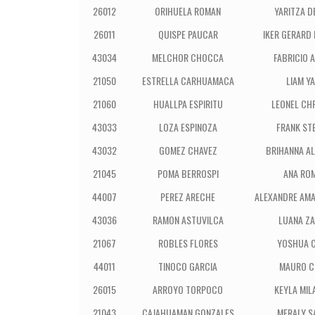
26012
ORIHUELA ROMAN
YARITZA D
26011
QUISPE PAUCAR
IKER GERARD
43034
MELCHOR CHOCCA
FABRICIO 
21050
ESTRELLA CARHUAMACA
LIAM Y
21060
HUALLPA ESPIRITU
LEONEL CHR
43033
LOZA ESPINOZA
FRANK ST
43032
GOMEZ CHAVEZ
BRIHANNA A
21045
POMA BERROSPI
ANA ROM
44007
PEREZ ARECHE
ALEXANDRE AM
43036
RAMON ASTUVILCA
LUANA ZA
21067
ROBLES FLORES
YOSHUA 
44011
TINOCO GARCIA
MAURO C
26015
ARROYO TORPOCO
KEYLA MIL
21043
CAJAHUAMAN GONZALES
MERALY S