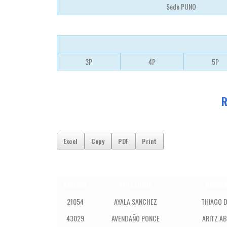
Sede PUNO
3P
4P
5P
R
Excel
Copy
PDF
Print
CÓDIGO
APELLIDOS
NOMBR
21054
AYALA SANCHEZ
THIAGO D
43029
AVENDAÑO PONCE
ARITZ AB