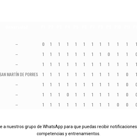
Universidad
P1
P2
P3
P4
P5
P6
P7
P8
P9
P10
P11
P
–
0
1
1
1
1
1
1
1
1
1
1
–
1
1
1
1
1
1
1
1
0
1
1
–
1
1
1
1
1
1
1
1
1
1
1
 SAN MARTÍN DE PORRES
1
1
1
1
1
1
1
1
1
1
0
–
1
1
1
1
1
1
1
1
1
1
0
–
1
1
1
0
1
1
1
1
1
1
0
–
1
1
1
1
1
1
1
1
1
0
0
rte a nuestros grupo de WhatsApp para que puedas recibir notificacio
competencias y entrenamientos.