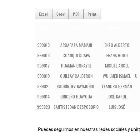
Excel
Copy
PDF
Print
Código
Apellidos
Nombres
999013
AROAPAZA MAMANI
ENZO ALBERTO
999016
COANQUI CCAPA
FRANK HUGO
999017
HUAMAN DONAYRE
MIGUEL ANGEL
999019
QUILLAY CALDERON
WUILMER ISMAEL
U.
999021
RODRÍGUEZ RAYMUNDO
LEANDRO GERMÁN
999014
BRICEÑO HUAYGUA
JOSÉ KAROL
999023
SANTISTEBAN DESPOSORIO
LUIS JOSÉ
Pue
des seguirnos en nuestras redes sociales y uni