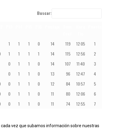
Buscar:
12
P13
P14
P15
P16
Puntaje
Sum.
Hora
Puesto
Medalla
Premio
Coef.
Fin
1
1
1
1
0
14
119
12:05
1
ORO
0
1
1
1
1
14
115
12:56
2
PLATA
1
0
1
1
0
14
107
11:40
3
PLATA
1
0
1
1
0
13
96
12:47
4
BRONCE
0
0
1
1
0
12
84
10:57
5
BRONCE
0
0
1
1
0
11
80
12:06
6
BRONCE
0
0
1
1
0
11
74
12:55
7
BRONCE
nes cada vez que subamos información sobre nuestras