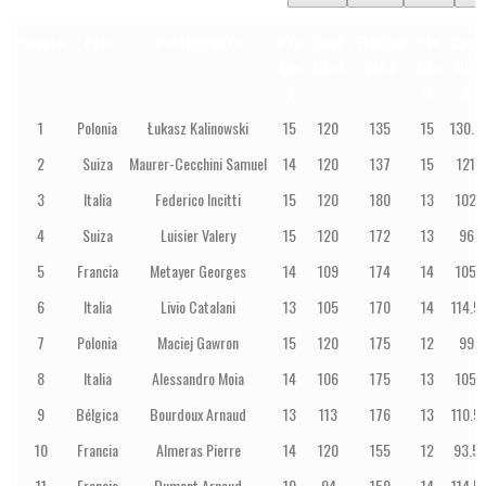
Puesto
País
Participante
Pts
Coef
Tiempo
Pts
Coef
Día
Día 1
Día 1
Día
Día
1
2
2
1
Polonia
Łukasz Kalinowski
15
120
135
15
130.5
2
Suiza
Maurer-Cecchini Samuel
14
120
137
15
121
3
Italia
Federico Incitti
15
120
180
13
102
4
Suiza
Luisier Valery
15
120
172
13
96
5
Francia
Metayer Georges
14
109
174
14
105
6
Italia
Livio Catalani
13
105
170
14
114.5
7
Polonia
Maciej Gawron
15
120
175
12
99
8
Italia
Alessandro Moia
14
106
175
13
105
9
Bélgica
Bourdoux Arnaud
13
113
176
13
110.5
10
Francia
Almeras Pierre
14
120
155
12
93.5
11
Francia
Dumont Arnaud
10
94
159
14
114.5