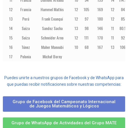
12
Francia
Hammel Mathis
12
105
169
12
84
13
Perú
Frank Coanqui
12
97
180
12
85
14
Suiza
Sandoz Sacha
13
98
146
11
80.5
15
Suiza
Schneider Arno
12
111
170
11
92
16
Túnez
Maher Manoubi
10
68
167
13
106
17
Polonia
Michał Borny
Puedes unirte a nuestros grupos de Facebook y de WhatsApp para
que puedas recibir notificaciones sobre nuestras competencias:
Grupo de Facebook del Campeonato Internacional
de Juegos Matemáticos y Lógicos
Grupo de WhatsApp de Actividades del Grupo MATE