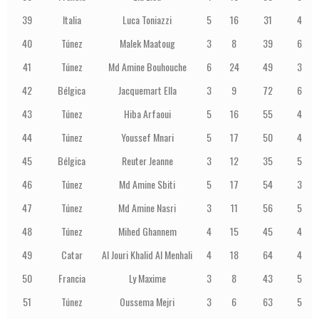
39
Italia
Luca Toniazzi
5
16
31
4
40
Túnez
Malek Maatoug
3
8
39
6
41
Túnez
Md Amine Bouhouche
6
24
49
3
42
Bélgica
Jacquemart Ella
3
9
72
6
43
Túnez
Hiba Arfaoui
5
16
55
4
44
Túnez
Youssef Mnari
5
17
50
4
45
Bélgica
Reuter Jeanne
3
12
35
5
46
Túnez
Md Amine Sbiti
5
17
54
3
47
Túnez
Md Amine Nasri
3
11
56
5
48
Túnez
Mihed Ghannem
4
15
45
4
49
Catar
Al Jouri Khalid Al Menhali
4
18
64
4
50
Francia
Ly Maxime
3
8
43
5
51
Túnez
Oussema Mejri
3
6
63
5