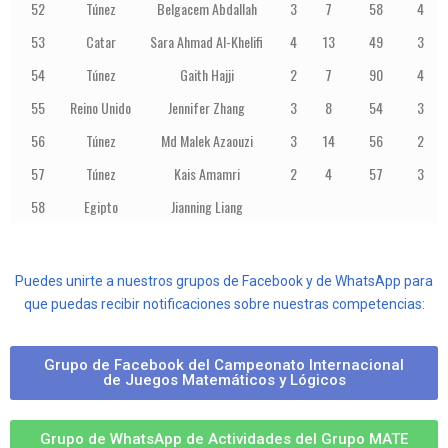
52
Túnez
Belgacem Abdallah
3
7
58
4
53
Catar
Sara Ahmad Al-Khelifi
4
13
49
3
54
Túnez
Gaith Hajji
2
7
90
4
55
Reino Unido
Jennifer Zhang
3
8
54
3
56
Túnez
Md Malek Azaouzi
3
14
56
2
57
Túnez
Kais Amamri
2
4
57
3
58
Egipto
Jianning Liang
Puedes unirte a nuestros grupos de Facebook y de WhatsApp para
que puedas recibir notificaciones sobre nuestras competencias:
Grupo de Facebook del Campeonato Internacional
de Juegos Matemáticos y Lógicos
Grupo de WhatsApp de Actividades del Grupo MATE