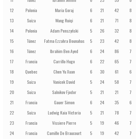
12
Polonia
Maria Goraj
6
21
42
8
13
Suiza
Wang Ruiqi
6
21
71
8
14
Polonia
Adam Penszyński
5
26
32
8
15
Túnez
Fatma Ezzahra Bounahas
5
23
42
8
16
Túnez
Ibrahim Ben Ayed
6
24
86
7
17
Francia
Carrillo Hugo
6
22
65
7
18
Quebec
Chen Yu Xuan
6
30
61
6
19
Suiza
Vanicek David
5
24
58
7
20
Suiza
Salnikov Fjodor
5
21
21
7
21
Francia
Gauer Simon
6
24
35
6
22
Suiza
Ludwig Kaia Victoria
5
21
78
7
23
Francia
Vissiere Pierre
5
19
46
7
24
Francia
Camille De Braucourt
5
19
42
7