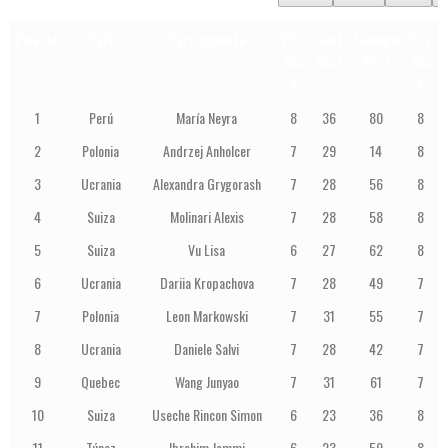
Puesto
País
Participante
Pts
Coef
Tiempo
Pts
Día
Día 1
Día 1
Día
1
2
1
Perú
María Neyra
8
36
80
8
2
Polonia
Andrzej Anholcer
7
29
14
8
3
Ucrania
Alexandra Grygorash
7
28
56
8
4
Suiza
Molinari Alexis
7
28
58
8
5
Suiza
Vu Lisa
6
27
62
8
6
Ucrania
Dariia Kropachova
7
28
49
7
7
Polonia
Leon Markowski
7
31
55
7
8
Ucrania
Daniele Salvi
7
28
42
7
9
Quebec
Wang Junyao
7
31
61
7
10
Suiza
Useche Rincon Simon
6
23
36
8
11
Túnez
Ibrahim Jemmi
6
23
59
8