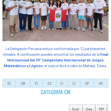
La Delegación Peruana estuvo conformada por 12 participantes
oficiales. A continuación puedes encontrar los resultados de la
Final
Internacional del 39° Campeonato Internacional de Juegos
Matemáticos y Lógicos
, el cual se llevó a cabo en Mahdía, Túnez.
CE
CM
C1
C2
L1
L2
GP
HC
CATEGORÍA CM
Excel
Copy
PDF