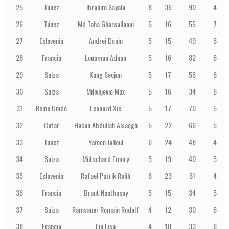
25
Túnez
Ibrahim Sayala
8
36
90
4
26
Túnez
Md Taha Gharsallaoui
5
16
55
7
27
Eslovenia
Andrei Donin
5
15
49
6
28
Francia
Louaman Adnan
5
16
82
6
29
Suiza
Kang Seojun
5
17
56
6
30
Suiza
Milivojevic Max
5
16
34
6
31
Reino Unido
Leonard Xie
5
17
70
5
32
Catar
Hasan Abdullah Alsaegh
5
22
66
5
33
Túnez
Yamen Jalloul
6
24
48
4
34
Suiza
Mütschard Emory
5
19
40
5
35
Eslovenia
Rafael Patrik Rolih
6
23
61
4
36
Francia
Braut Nanthasay
5
15
34
5
37
Suiza
Ramsauer Romain Rudolf
4
12
30
6
38
Francia
Liu Lisa
4
10
33
6