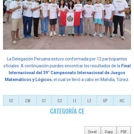
La Delegación Peruana estuvo conformada por 12 participantes
oficiales. A continuación puedes encontrar los resultados de la
Final
Internacional del 39° Campeonato Internacional de Juegos
Matemáticos y Lógicos
, el cual se llevó a cabo en Mahdía, Túnez.
CE
CM
C1
C2
L1
L2
GP
HC
CATEGORÍA CE
Excel
Copy
PDF