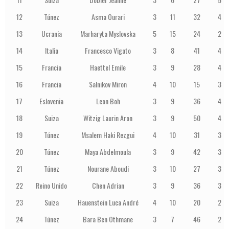
12
Túnez
Asma Ourari
3
11
32
4
13
Ucrania
Marharyta Myslovska
5
15
24
2
14
Italia
Francesco Vigato
3
8
41
4
15
Francia
Haettel Emile
3
9
28
4
16
Francia
Salnikov Miron
4
10
15
3
17
Eslovenia
Leon Boh
3
9
36
4
18
Suiza
Witzig Laurin Aron
3
9
50
4
19
Túnez
Msalem Haki Rezgui
4
10
31
3
20
Túnez
Maya Abdelmoula
3
9
42
3
21
Túnez
Nourane Aboudi
3
10
27
3
22
Reino Unido
Chen Adrian
3
9
36
3
23
Suiza
Hauenstein Luca André
4
10
20
2
24
Túnez
Bara Ben Othmane
3
7
46
2