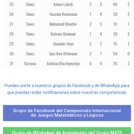
25
Túnez
Adem Labidi
2
5
40
2
26
Túnez
Yassine Kammoun
1
4
20
2
27
Túnez
Mohamed Khedhir
2
5
18
1
28
Túnez
Balsem Bennour
1
4
20
2
29
Túnez
Skander Hani
2
7
15
1
30
Túnez
Iyes Ben Othmane
2
7
54
0
31
Ucrania
Bohdan Blazhyievskyi
0
0
25
2
Puedes unirte a nuestros grupos de Facebook y de WhatsApp para
que puedas recibir notificaciones sobre nuestras competencias:
Grupo de Facebook del Campeonato Internacional
de Juegos Matemáticos y Lógicos
Grupo de WhatsApp de Actividades del Grupo MATE