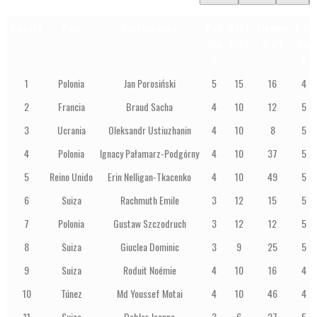
Puesto
País
Participante
Pts
Coef
Tiempo
Pts
Día
Día 1
Día 1
Día
1
2
1
Polonia
Jan Porosiński
5
15
16
4
2
Francia
Braud Sacha
4
10
12
5
3
Ucrania
Oleksandr Ustiuzhanin
4
10
8
5
4
Polonia
Ignacy Pałamarz-Podgórny
4
10
37
5
5
Reino Unido
Erin Nelligan-Tkacenko
4
10
49
5
6
Suiza
Rachmuth Emile
3
12
15
5
7
Polonia
Gustaw Szczodruch
3
12
12
5
8
Suiza
Giuclea Dominic
3
9
25
5
9
Suiza
Roduit Noémie
4
10
16
4
10
Túnez
Md Youssef Motai
4
10
46
4
11
Suiza
Dobler Jeanne
3
6
27
5