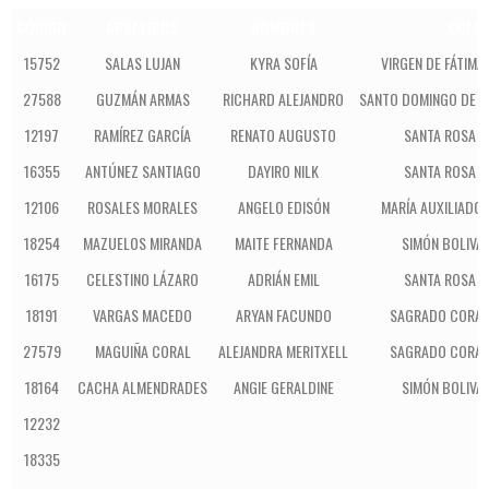
CÓDIGO
APELLIDOS
NOMBRES
COLEG
15752
SALAS LUJAN
KYRA SOFÍA
VIRGEN DE FÁTIM
27588
GUZMÁN ARMAS
RICHARD ALEJANDRO
SANTO DOMINGO DE 
12197
RAMÍREZ GARCÍA
RENATO AUGUSTO
SANTA ROSA D
16355
ANTÚNEZ SANTIAGO
DAYIRO NILK
SANTA ROSA D
12106
ROSALES MORALES
ANGELO EDISÓN
MARÍA AUXILIADO
18254
MAZUELOS MIRANDA
MAITE FERNANDA
SIMÓN BOLIVA
16175
CELESTINO LÁZARO
ADRIÁN EMIL
SANTA ROSA D
18191
VARGAS MACEDO
ARYAN FACUNDO
SAGRADO CORAZ
27579
MAGUIÑA CORAL
ALEJANDRA MERITXELL
SAGRADO CORAZ
18164
CACHA ALMENDRADES
ANGIE GERALDINE
SIMÓN BOLIVA
12232
18335