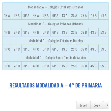
Modalidad A – Colegios Estatales Urbanos
1P A
2P A
3P A
4P A
5P A
6P A
1S A
2S A
3S A
4S A
5S A
Modalidad B – Colegios Privados Urbanos
1P B
2P B
3P B
4P B
5P B
6P B
1S B
2S B
3S B
4S B
5S B
Modalidad C – Colegios Estatales Rurales
1P C
2P C
3P C
4P C
5P C
6P C
1S C
2S C
3S C
4S C
5S C
Modalidad D – Colegio Santo Tomás de Aquino
1P D
2P D
3P D
4P D
5P D
6P D
1S D
2S D
3S D
4S D
5S D
RESULTADOS MODALIDAD A – 4° DE PRIMARIA
Excel
Copy
PD