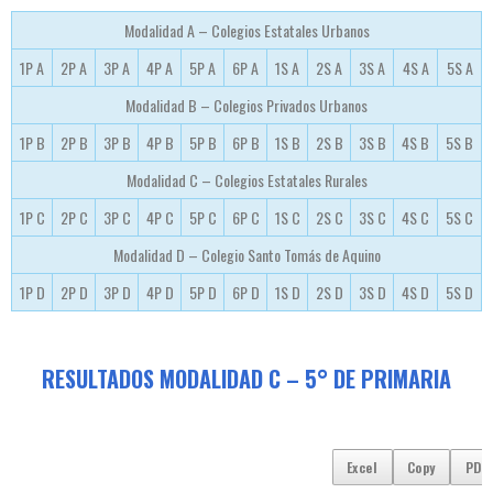
Modalidad A – Colegios Estatales Urbanos
1P A
2P A
3P A
4P A
5P A
6P A
1S A
2S A
3S A
4S A
5S A
Modalidad B – Colegios Privados Urbanos
1P B
2P B
3P B
4P B
5P B
6P B
1S B
2S B
3S B
4S B
5S B
Modalidad C – Colegios Estatales Rurales
1P C
2P C
3P C
4P C
5P C
6P C
1S C
2S C
3S C
4S C
5S C
Modalidad D – Colegio Santo Tomás de Aquino
1P D
2P D
3P D
4P D
5P D
6P D
1S D
2S D
3S D
4S D
5S D
RESULTADOS MODALIDAD C – 5° DE PRIMARIA
Excel
Copy
PDF