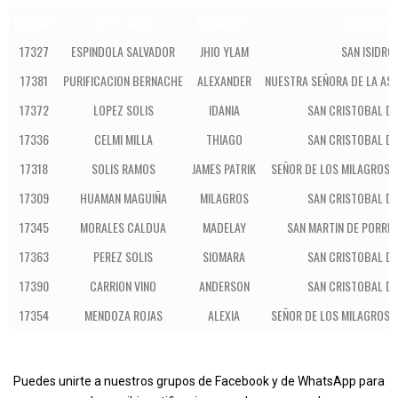
CÓDIGO
APELLIDOS
NOMBRES
COLEGIO
17327
ESPINDOLA SALVADOR
JHIO YLAM
SAN ISIDRO
17381
PURIFICACION BERNACHE
ALEXANDER
NUESTRA SEÑORA DE LA AS
17372
LOPEZ SOLIS
IDANIA
SAN CRISTOBAL DE
17336
CELMI MILLA
THIAGO
SAN CRISTOBAL DE
17318
SOLIS RAMOS
JAMES PATRIK
SEÑOR DE LOS MILAGROS 
17309
HUAMAN MAGUIÑA
MILAGROS
SAN CRISTOBAL DE
17345
MORALES CALDUA
MADELAY
SAN MARTIN DE PORRES
17363
PEREZ SOLIS
SIOMARA
SAN CRISTOBAL DE
17390
CARRION VINO
ANDERSON
SAN CRISTOBAL DE
17354
MENDOZA ROJAS
ALEXIA
SEÑOR DE LOS MILAGROS 
Puedes unirte a nuestros grupos de Facebook y de WhatsApp para