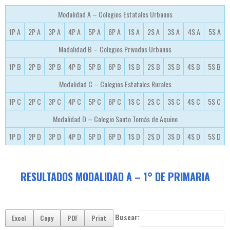
Modalidad A – Colegios Estatales Urbanos
1P A
2P A
3P A
4P A
5P A
6P A
1S A
2S A
3S A
4S A
5S A
Modalidad B – Colegios Privados Urbanos
1P B
2P B
3P B
4P B
5P B
6P B
1S B
2S B
3S B
4S B
5S B
Modalidad C – Colegios Estatales Rurales
1P C
2P C
3P C
4P C
5P C
6P C
1S C
2S C
3S C
4S C
5S C
Modalidad D – Colegio Santo Tomás de Aquino
1P D
2P D
3P D
4P D
5P D
6P D
1S D
2S D
3S D
4S D
5S D
RESULTADOS MODALIDAD A – 1° DE PRIMARIA
Buscar:
Excel
Copy
PDF
Print