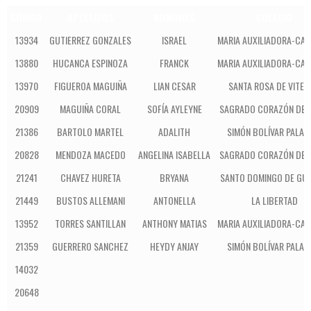
CÓDIGO
APELLIDOS
NOMBRES
COLEGIO
13934
GUTIERREZ GONZALES
ISRAEL
MARIA AUXILIADORA-CA
13880
HUCANCA ESPINOZA
FRANCK
MARIA AUXILIADORA-CA
13970
FIGUEROA MAGUIÑA
LIAN CESAR
SANTA ROSA DE VITE
20909
MAGUIÑA CORAL
SOFÍA AYLEYNE
SAGRADO CORAZÓN DE J
21386
BARTOLO MARTEL
ADALITH
SIMÓN BOLÍVAR PALAC
20828
MENDOZA MACEDO
ANGELINA ISABELLA
SAGRADO CORAZÓN DE J
21241
CHAVEZ HURETA
BRYANA
SANTO DOMINGO DE GU
21449
BUSTOS ALLEMANI
ANTONELLA
LA LIBERTAD
13952
TORRES SANTILLAN
ANTHONY MATIAS
MARIA AUXILIADORA-CA
21359
GUERRERO SANCHEZ
HEYDY ANJAY
SIMÓN BOLÍVAR PALAC
14032
20648