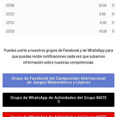
32186
20.00
10:
32122
8.00
10:
32113
-4.00
10:
32159
-16.00
10:
Puedes unirte a nuestros grupos de Facebook y de WhatsApp para
que puedas recibir notificaciones cada vez que subamos
información sobre nuestras competencias.
Grupo de Facebook del Campeonato Internacional
de Juegos Matemáticos y Lógicos
Grupo de WhatsApp de Actividades del Grupo MATE
3
Grupo de WhatsApp de Actividades del Grupo MATE