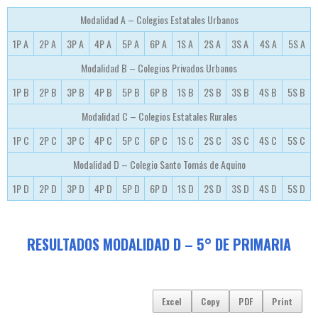
Modalidad A – Colegios Estatales Urbanos
1P A
2P A
3P A
4P A
5P A
6P A
1S A
2S A
3S A
4S A
5S A
Modalidad B – Colegios Privados Urbanos
1P B
2P B
3P B
4P B
5P B
6P B
1S B
2S B
3S B
4S B
5S B
Modalidad C – Colegios Estatales Rurales
1P C
2P C
3P C
4P C
5P C
6P C
1S C
2S C
3S C
4S C
5S C
Modalidad D – Colegio Santo Tomás de Aquino
1P D
2P D
3P D
4P D
5P D
6P D
1S D
2S D
3S D
4S D
5S D
RESULTADOS MODALIDAD D – 5° DE PRIMARIA
Excel
Copy
PDF
Print