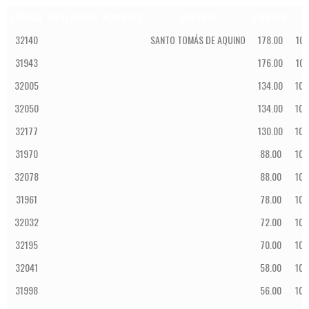
CÓDIGO
APELLIDOS
NOMBRES
COLEGIO
PUNTAJE
32140
SANTO TOMÁS DE AQUINO
178.00
10:
31943
176.00
10:
32005
134.00
10:
32050
134.00
10:
32177
130.00
10:
31970
88.00
10:
32078
88.00
10:
31961
78.00
10:
32032
72.00
10:
32195
70.00
10:
32041
58.00
10:
31998
56.00
10: