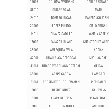
16007
COLOMA AVENDAÑO
CARLOS EDUARD
38010
QUISPE ROJAS
MATH
24010
ROMERO LUCAS
JEANFRANCO JOSH
24009
LOPEZ PULIDO
CIELO ABIGAIL
14011
CHAVEZ CADILLO
YAMELY SARELY
15002
SALAZAR LUJANO
CHRISTOPHER ALB
38009
AMEZQUITA AVILA
ADRIAN
32001
HUALLANCA BERROCAL
MATHIAS GAEL
41014
HUACCAYCACHACC ORTEGAL
JOE DAVI
33004
ARAPA GARCIA
LIAM GAEL
21018
RODRIGUEZ CHOQUEMAMANI
IKER DANIEL
15009
BERRÍO NÚÑEZ
IKAL EVANS
16001
ARAPA CACERES
ISAAC EDGAR
13009
ATOCHE ORMACHEA
IAN LEONEL