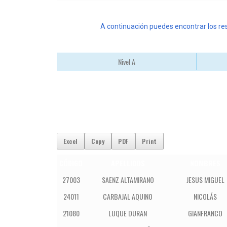
A continuación puedes encontrar los re
Nivel A
Excel
Copy
PDF
Print
CÓDIGO
APELLIDOS
NOMBRES
27003
SAENZ ALTAMIRANO
JESUS MIGUEL
24011
CARBAJAL AQUINO
NICOLÁS
21080
LUQUE DURAN
GIANFRANCO