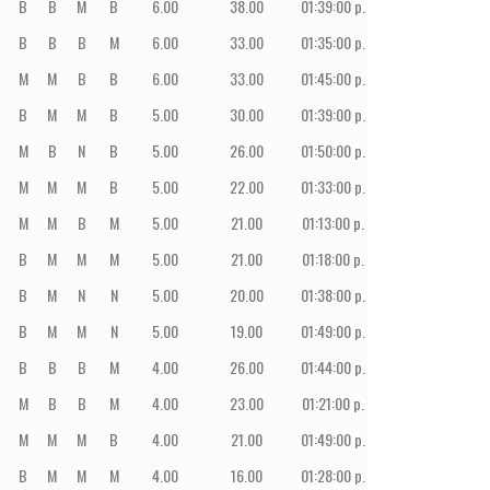
B
B
M
B
6.00
38.00
01:39:00 p. m.
4
PE
B
B
B
M
6.00
33.00
01:35:00 p. m.
5
PE
M
M
B
B
6.00
33.00
01:45:00 p. m.
6
PE
B
M
M
B
5.00
30.00
01:39:00 p. m.
7
PE
M
B
N
B
5.00
26.00
01:50:00 p. m.
8
PE
M
M
M
B
5.00
22.00
01:33:00 p. m.
9
PE
M
M
B
M
5.00
21.00
01:13:00 p. m.
10
PE
B
M
M
M
5.00
21.00
01:18:00 p. m.
11
PE
B
M
N
N
5.00
20.00
01:38:00 p. m.
12
PE
B
M
M
N
5.00
19.00
01:49:00 p. m.
13
PE
B
B
B
M
4.00
26.00
01:44:00 p. m.
14
PE
M
B
B
M
4.00
23.00
01:21:00 p. m.
15
PE
M
M
M
B
4.00
21.00
01:49:00 p. m.
16
PE
B
M
M
M
4.00
16.00
01:28:00 p. m.
17
PE