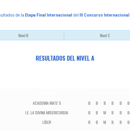
sultados de la
Etapa Final Internacional
del
III Concurso Internacion
Nivel B
Nivel C
RESULTADOS DEL NIVEL A
COLEGIO
P1
P2
P3
P4
P5
P
ACADEMIA MATE´S
B
B
B
B
B
B
I.E. LA DIVINA MISERICORDIA
B
B
M
B
B
B
LÍDER
B
B
M
B
B
B