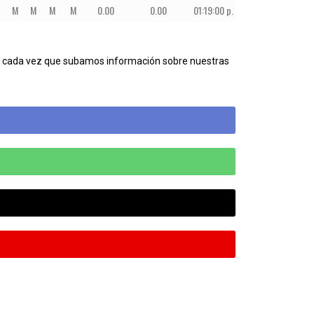
M
M
M
M
0.00
0.00
01:19:00 p. m.
45
ECU
nes cada vez que subamos información sobre nuestras