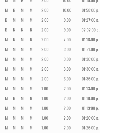
M
M
B
M
2.00
10.00
01:19:00 p. m.
31
PE
M
B
M
M
2.00
10.00
01:58:00 p. m.
32
PE
B
M
M
M
2.00
9.00
01:27:00 p. m.
33
PE
B
N
N
N
2.00
9.00
02:02:00 p. m.
34
PE
M
N
M
N
2.00
7.00
01:18:00 p. m.
35
PE
M
M
M
M
2.00
3.00
01:21:00 p. m.
36
PE
M
M
M
M
2.00
3.00
01:30:00 p. m.
37
PE
M
M
M
M
2.00
3.00
01:30:00 p. m.
37
PE
M
M
M
M
2.00
3.00
01:36:00 p. m.
39
PE
M
M
M
M
1.00
2.00
01:13:00 p. m.
40
ECU
M
N
M
N
1.00
2.00
01:18:00 p. m.
41
PE
M
M
M
M
1.00
2.00
01:19:00 p. m.
42
PE
M
M
M
M
1.00
2.00
01:20:00 p. m.
43
PE
M
M
M
M
1.00
2.00
01:26:00 p. m.
44
PE