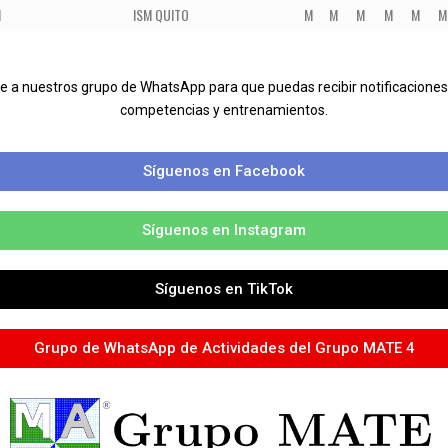
N
ISM QUITO
M
M
M
M
M
M
rte a nuestros grupo de WhatsApp para que puedas recibir notificacio
competencias y entrenamientos.
Síguenos en Facebook
Síguenos en Instagram
Síguenos en TikTok
Grupo de WhatsApp de Actividades del Grupo MATE 4