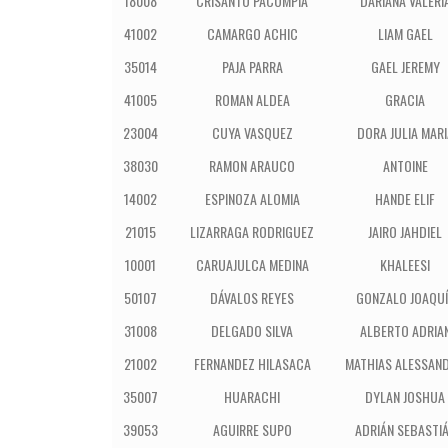
18008
CRISANTO PACOMPIA
DARIANA VALERI
41002
CAMARGO ACHIC
LIAM GAEL
35014
PAJA PARRA
GAEL JEREMY
41005
ROMAN ALDEA
GRACIA
23004
CUYA VASQUEZ
DORA JULIA MARI
38030
RAMON ARAUCO
ANTOINE
14002
ESPINOZA ALOMIA
HANDE ELIF
21015
LIZARRAGA RODRIGUEZ
JAIRO JAHDIEL
10001
CARUAJULCA MEDINA
KHALEESI
50107
DÁVALOS REYES
GONZALO JOAQUÍ
31008
DELGADO SILVA
ALBERTO ADRIA
21002
FERNANDEZ HILASACA
MATHIAS ALESSAN
35007
HUARACHI
DYLAN JOSHUA
39053
AGUIRRE SUPO
ADRIÁN SEBASTI