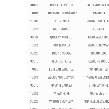
31002
ROBLES ESPIRITU
GAEL ANDRE WILM
50101
CARRASCAL HERNÁNDEZ
EMMANUEL
23008
PEREZ YNGA
MANDZUKIC FELI
13012
GIL TRIGOSO
LUCIANA
30001
QUILLAY AGUEDO
JULIO VALENTIN
16012
NINA ILASACA
GERARD NEYMA
39025
BRUNO SULCA
BRIANA ZOE
39018
VELARDE PEREZ
LEANDRO JOSUE
17009
ESTEBAN SANCHEZ
VIANNA ALHELI
18019
ALEJOS SOTOMAYOR
FABRIZIO VALENTI
35010
MAMANI CANAZA
SHAMELY AVRIL
18012
YANAC NEIRE
MARIA LIZETH
33028
VASQUEZ HUALLPA
SHANELL ALESSAN