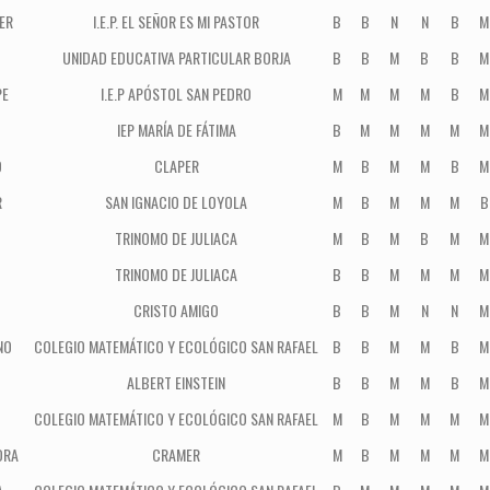
ER
I.E.P. EL SEÑOR ES MI PASTOR
B
B
N
N
B
M
UNIDAD EDUCATIVA PARTICULAR BORJA
B
B
M
B
B
M
PE
I.E.P APÓSTOL SAN PEDRO
M
M
M
M
B
M
IEP MARÍA DE FÁTIMA
B
M
M
M
M
M
O
CLAPER
M
B
M
M
B
M
R
SAN IGNACIO DE LOYOLA
M
B
M
M
M
B
TRINOMO DE JULIACA
M
B
M
B
M
M
TRINOMO DE JULIACA
B
B
M
M
M
M
CRISTO AMIGO
B
B
M
N
N
M
NO
COLEGIO MATEMÁTICO Y ECOLÓGICO SAN RAFAEL
B
B
M
M
B
M
ALBERT EINSTEIN
B
B
M
M
B
M
COLEGIO MATEMÁTICO Y ECOLÓGICO SAN RAFAEL
M
B
M
M
M
M
DRA
CRAMER
M
B
M
M
M
M