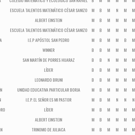
A
COLEGIO MATEMÁTICO Y ECOLÓGICO SAN RAFAEL
B
M
M
M
M
M
ESCUELA TALENTOS MATEMÁTICO CÉSAR SANIZO
M
B
M
N
M
M
ALBERT EINSTEIN
M
B
M
M
M
M
ESCUELA TALENTOS MATEMÁTICO CÉSAR SANIZO
M
B
M
M
M
M
A
I.E.P APÓSTOL SAN PEDRO
M
B
M
M
B
M
WINNER
B
B
M
M
M
M
SAN MARTÍN DE PORRES HUARAZ
B
B
N
M
M
M
LÍDER
B
B
M
M
M
M
LEONARDO BRUNI
B
B
M
M
M
M
N
UNIDAD EDUCATIVA PARTICULAR BORJA
M
B
M
M
M
M
N
I.E.P. EL SEÑOR ES MI PASTOR
M
B
M
N
N
N
DRO
LÍDER
M
B
M
M
M
M
ALBERT EINSTEIN
M
B
M
M
M
M
ÁN
TRINOMO DE JULIACA
M
B
M
M
M
M