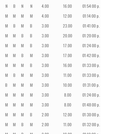
N
B
N
N
4.00
16.00
01:54:00 p. m.
18
PE
M
M
M
M
4.00
12.00
01:14:00 p. m.
19
ECU
M
B
M
B
3.00
23.00
01:41:00 p. m.
20
PE
M
M
B
B
3.00
20.00
01:20:00 p. m.
21
PE
M
M
M
B
3.00
17.00
01:24:00 p. m.
22
PE
M
M
B
M
3.00
17.00
01:42:00 p. m.
23
PE
M
M
M
B
3.00
16.00
01:33:00 p. m.
24
PE
M
B
M
M
3.00
11.00
01:33:00 p. m.
25
PE
B
M
M
M
3.00
10.00
01:31:00 p. m.
26
PE
M
M
M
M
3.00
8.00
01:24:00 p. m.
27
PE
M
M
M
M
3.00
8.00
01:48:00 p. m.
28
PE
M
M
M
B
2.00
12.00
01:30:00 p. m.
29
PE
M
M
B
M
2.00
11.00
01:32:00 p. m.
30
PE