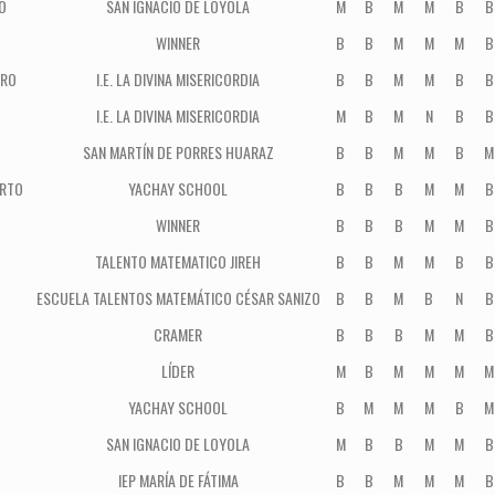
O
SAN IGNACIO DE LOYOLA
M
B
M
M
B
B
WINNER
B
B
M
M
M
B
IRO
I.E. LA DIVINA MISERICORDIA
B
B
M
M
B
B
I.E. LA DIVINA MISERICORDIA
M
B
M
N
B
B
SAN MARTÍN DE PORRES HUARAZ
B
B
M
M
B
M
ERTO
YACHAY SCHOOL
B
B
B
M
M
B
WINNER
B
B
B
M
M
B
TALENTO MATEMATICO JIREH
B
B
M
M
B
B
ESCUELA TALENTOS MATEMÁTICO CÉSAR SANIZO
B
B
M
B
N
B
CRAMER
B
B
B
M
M
B
LÍDER
M
B
M
M
M
M
YACHAY SCHOOL
B
M
M
M
B
M
SAN IGNACIO DE LOYOLA
M
B
B
M
M
B
IEP MARÍA DE FÁTIMA
B
B
M
M
M
B