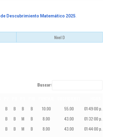
al de Descubrimiento Matemático 2025
.
Nivel D
Buscar:
6
P7
P8
P9
P10
PUNTAJE
COEFICIENTE
HORA
PUESTO
PA
B
B
B
B
10.00
55.00
01:49:00 p. m.
1
PE
B
B
M
B
8.00
43.00
01:32:00 p. m.
2
PE
B
B
M
B
8.00
43.00
01:44:00 p. m.
3
PE