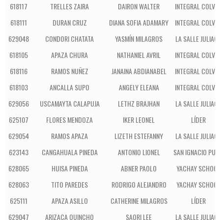
618117
TRELLES ZAIRA
DAIRON WALTER
INTEGRAL COLVE
618111
DURAN CRUZ
DIANA SOFIA ADAMARY
INTEGRAL COLVE
629048
CONDORI CHATATA
YASMÍN MILAGROS
LA SALLE JULIAC
618105
APAZA CHURA
NATHANIEL AVRIL
INTEGRAL COLVE
618116
RAMOS NUÑEZ
JANAINA ABDIANABEL
INTEGRAL COLVE
618103
ANCALLA SUPO
ANGELY ELEANA
INTEGRAL COLVE
629056
USCAMAYTA CALAPUJA
LETHZ BRAJHAN
LA SALLE JULIAC
625107
FLORES MENDOZA
IKER LEONEL
LÍDER
629054
RAMOS APAZA
LIZETH ESTEFANNY
LA SALLE JULIAC
623143
CANGAHUALA PINEDA
ANTONIO LIONEL
SAN IGNACIO PUN
628065
HUISA PINEDA
ABNER PAOLO
YACHAY SCHOO
628063
TITO PAREDES
RODRIGO ALEJANDRO
YACHAY SCHOO
625111
APAZA ASILLO
CATHERINE MILAGROS
LÍDER
629047
ARIZACA QUINCHO
SAORI LEE
LA SALLE JULIAC