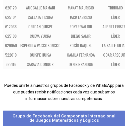
620120
AUCCALLE MAMANI
MAKAT MAURICIO
TRINOMIO
625104
CALLATA TICONA
JACK FABRICIO
LÍDER
612036
CERDAN QUISPE
ROYER WALDIR
ALBERT EINSTEI
625108
CUEVA YUCRA
DIEGO SAMIR
LÍDER
629050
ESPERILLA PACCOSONCCO
ROCÍO RAQUEL
LA SALLE JULIAC
522010
QUISPE HUISA
CAMILA FERNANDA
COAR AREQUIPA
625116
SARAVIA CONDORI
DENIS BRANDON
LÍDER
Puedes unirte a nuestros grupos de Facebook y de WhatsApp para
que puedas recibir notificaciones cada vez que subamos
información sobre nuestras competencias.
Grupo de Facebook del Campeonato Internacional
de Juegos Matemáticos y Lógicos