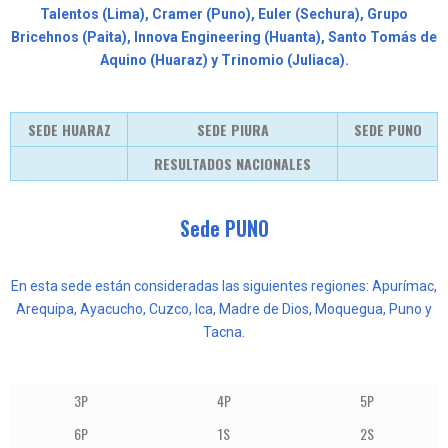
Talentos (Lima), Cramer (Puno), Euler (Sechura), Grupo
Bricehnos (Paita), Innova Engineering (Huanta), Santo Tomás de
Aquino (Huaraz) y Trinomio (Juliaca).
SEDE HUARAZ
SEDE PIURA
SEDE PUNO
RESULTADOS NACIONALES
Sede PUNO
En esta sede están consideradas las siguientes regiones: Apurímac,
Arequipa, Ayacucho, Cuzco, Ica, Madre de Dios, Moquegua,
Puno y
Tacna
.
3P
4P
5P
6P
1S
2S