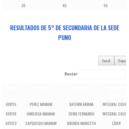
3S
4S
5S
RESULTADOS DE 5° DE SECUNDARIA DE LA SEDE
PUNO
Excel
Copy
Buscar:
CÓDIGO
APELLIDOS
NOMBRES
COLEGIO O
GRUPO
618115
PEREZ MAMANI
KATERIN ARIANA
INTEGRAL COLVE
618118
HINOJOSA MAMANI
DENIS FERNANDO
INTEGRAL COLVE
625113
CAPQUEQUI MAMANI
BRENDA MARIZETH
LÍDER