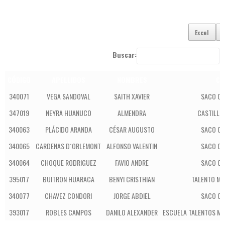
Excel
Buscar:
CÓDIGO
APELLIDOS
NOMBRES
CO
340071
VEGA SANDOVAL
SAITH XAVIER
SACO OL
347019
NEYRA HUANUCO
ALMENDRA
CASTILLO
340063
PLÁCIDO ARANDA
CÉSAR AUGUSTO
SACO OL
340065
CARDENAS D´ORLEMONT
ALFONSO VALENTIN
SACO OL
340064
CHOQUE RODRIGUEZ
FAVIO ANDRE
SACO OL
395017
BUITRON HUARACA
BENYI CRISTHIAN
TALENTO MA
340077
CHAVEZ CONDORI
JORGE ABDIEL
SACO OL
393017
ROBLES CAMPOS
DANILO ALEXANDER
ESCUELA TALENTOS MA