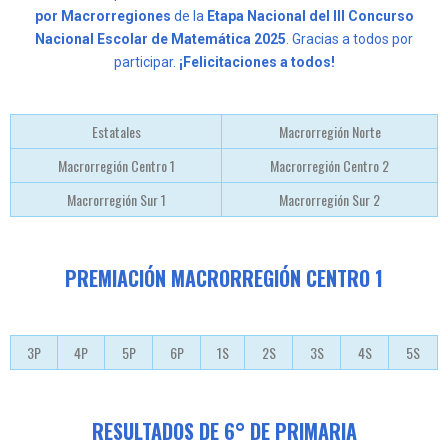
por Macrorregiones
de la
Etapa Nacional del III Concurso
Nacional Escolar de Matemática 2025
. Gracias a todos por
participar.
¡Felicitaciones a todos!
Estatales
Macrorregión Norte
Macrorregión Centro 1
Macrorregión Centro 2
Macrorregión Sur 1
Macrorregión Sur 2
PREMIACIÓN MACRORREGIÓN CENTRO 1
3P
4P
5P
6P
1S
2S
3S
4S
5S
RESULTADOS DE 6° DE PRIMARIA