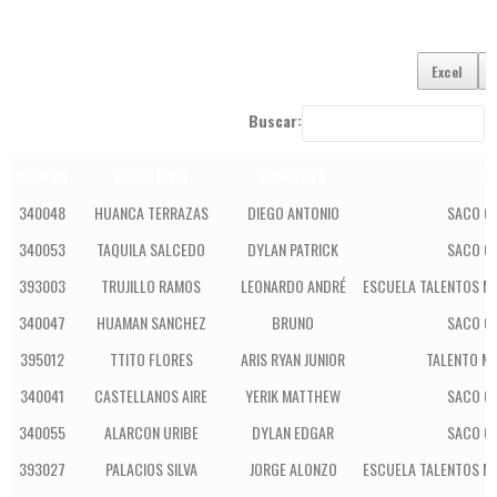
Excel
Buscar:
CÓDIGO
APELLIDOS
NOMBRES
CO
340048
HUANCA TERRAZAS
DIEGO ANTONIO
SACO OL
340053
TAQUILA SALCEDO
DYLAN PATRICK
SACO OL
393003
TRUJILLO RAMOS
LEONARDO ANDRÉ
ESCUELA TALENTOS M
340047
HUAMAN SANCHEZ
BRUNO
SACO OL
395012
TTITO FLORES
ARIS RYAN JUNIOR
TALENTO MA
340041
CASTELLANOS AIRE
YERIK MATTHEW
SACO OL
340055
ALARCON URIBE
DYLAN EDGAR
SACO OL
393027
PALACIOS SILVA
JORGE ALONZO
ESCUELA TALENTOS M