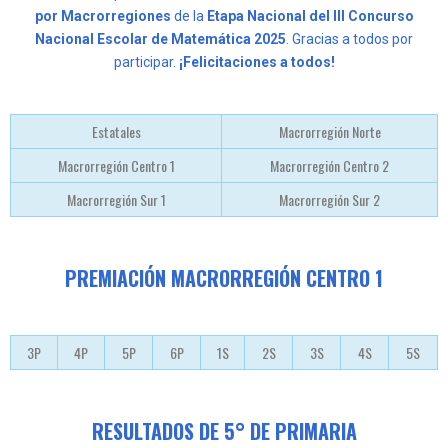
por Macrorregiones
de la
Etapa Nacional del III Concurso
Nacional Escolar de Matemática 2025
. Gracias a todos por
participar.
¡Felicitaciones a todos!
Estatales
Macrorregión Norte
Macrorregión Centro 1
Macrorregión Centro 2
Macrorregión Sur 1
Macrorregión Sur 2
PREMIACIÓN MACRORREGIÓN CENTRO 1
3P
4P
5P
6P
1S
2S
3S
4S
5S
RESULTADOS DE 5° DE PRIMARIA