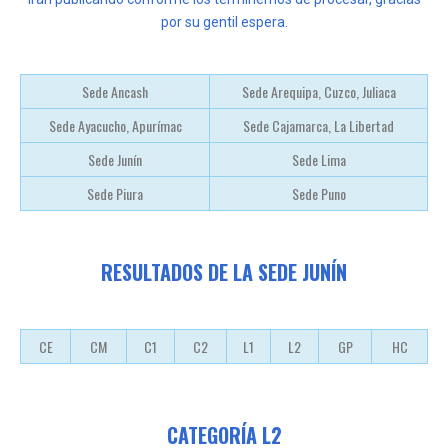
por su gentil espera.
Sede Ancash
Sede Arequipa, Cuzco, Juliaca
Sede Ayacucho, Apurímac
Sede Cajamarca, La Libertad
Sede Junín
Sede Lima
Sede Piura
Sede Puno
RESULTADOS DE LA SEDE JUNÍN
CE
CM
C1
C2
L1
L2
GP
HC
CATEGORÍA L2