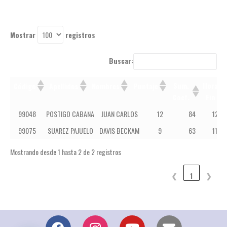
Mostrar
registros
Buscar:
Sum.
Hora
Código
Apellidos
Nombres
Puntaje
Coef.
Fin
Sum.
Hora
Código
Apellidos
Nombres
Puntaje
99048
POSTIGO CABANA
JUAN CARLOS
12
84
12:41
Coef.
Fin
99075
SUAREZ PAJUELO
DAVIS BECKAM
9
63
11:57
Mostrando desde 1 hasta 2 de 2 registros
❮
1
❯