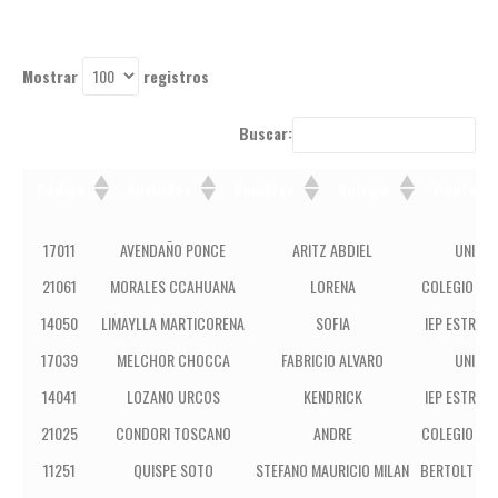
Mostrar
registros
Buscar:
Código
Apellidos
Nombres
Colegio
Puntaje
Código
Apellidos
Nombres
Colegio
17011
AVENDAÑO PONCE
ARITZ ABDIEL
UNIÓN
21061
MORALES CCAHUANA
LORENA
COLEGIO BLE
14050
LIMAYLLA MARTICORENA
SOFIA
IEP ESTRELL
17039
MELCHOR CHOCCA
FABRICIO ALVARO
UNIÓN
14041
LOZANO URCOS
KENDRICK
IEP ESTRELL
21025
CONDORI TOSCANO
ANDRE
COLEGIO BLE
11251
QUISPE SOTO
STEFANO MAURICIO MILAN
BERTOLT BR