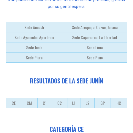
por su gentil espera.
Sede Ancash
Sede Arequipa, Cuzco, Juliaca
Sede Ayacucho, Apurímac
Sede Cajamarca, La Libertad
Sede Junín
Sede Lima
Sede Piura
Sede Puno
RESULTADOS DE LA SEDE JUNÍN
CE
CM
C1
C2
L1
L2
GP
HC
CATEGORÍA CE