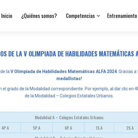
Inicio
¿Quiénes somos?
Competencias
Entrenamiento
OS DE LA V OLIMPIADA DE HABILIDADES MATEMÁTICAS 
 de la
V Olimpiada de Habilidades Matemáticas ALFA 2024
. Gracias a
medallistas!
en el grado de la Modalidad correspondiente. Por ejemplo, al dar clic en 4
de la Modalidad – Colegios Estatales Urbanos.
Modalidad A – Colegios Estatales Urbanos
4P A
5P A
6P A
1S A
2S A