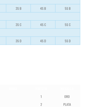
3S B
4S B
5S B
3S C
4S C
5S C
3S D
4S D
5S D
HORA
PUESTO
MEDALLA
1
ORO
2
PLATA