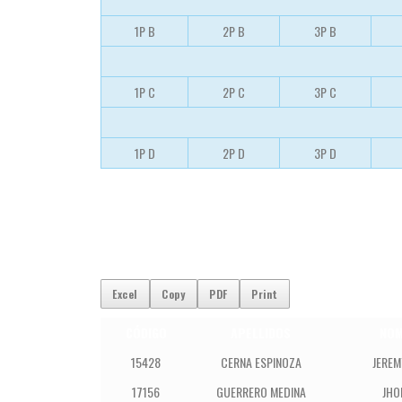
1P B
2P B
3P B
1P C
2P C
3P C
1P D
2P D
3P D
Excel
Copy
PDF
Print
CÓDIGO
APELLIDOS
NO
15428
CERNA ESPINOZA
JEREM
17156
GUERRERO MEDINA
JHO