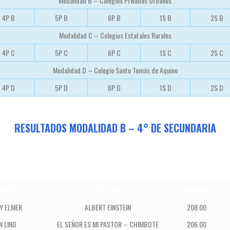
Modalidad B – Colegios Privados Urbanos
4P B
5P B
6P B
1S B
2S B
Modalidad C – Colegios Estatales Rurales
4P C
5P C
6P C
1S C
2S C
Modalidad D – Colegio Santo Tomás de Aquino
4P D
5P D
6P D
1S D
2S D
RESULTADOS MODALIDAD B – 4° DE SECUNDARIA
MBRES
COLEGIO
PUNTAJE
Y ELMER
ALBERT EINSTEIN
208.00
N LINO
EL SEÑOR ES MI PASTOR – CHIMBOTE
206.00