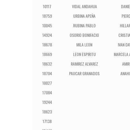
10117
VIDAL ANDAHUA
DANIE
18759
URBINA APEÑA
PIER
10045
RUBINA PABLO
HILLA
14924
OSORIO BONIFACIO
CRISTI
18678
MILA LEON
IVAN DA
18669
LEON ESPIRITU
MARCELA 
18632
RAMIREZ ALVAREZ
AMIR
18704
PAUCAR GRANADOS
ANAHI
10027
17084
19244
18623
17138