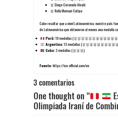
🥈
Diego Coronado Alcalá
🥈
Rolly Mamani Cutipa
Cabe resaltar que a nivel Latinoamérica, nuestro país f
de Latinoamérica que obtuvieron al menos una medalla son
Perú:
19 medallas (🥇🥇🥇🥇🥇🥇🥈🥈🥈🥈🥈🥈
Argentina:
13 medallas (🥇🥇🥈🥈🥈🥈🥈🥈🥈
Cuba:
3 medallas (🥉🥉🥉)
Fuente:
https://ico-official.com/en
3 comentarios
One thought on “
Es
Olimpiada Iraní de Comb