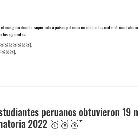
ue el más galardonado, superando a países potencia en olimpiadas matemáticas tales c
 las siguientes:
🥈🥈🥉🥉🥉🥉🥉).
🥉🥉🥉).
tudiantes peruanos obtuvieron 19 me
inatoria 2022
🥇
🥈
🥉
”