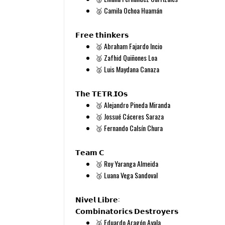
🥈
Camila Ochoa Huamán
𝗙𝗿𝗲𝗲 𝘁𝗵𝗶𝗻𝗸𝗲𝗿𝘀
🥈
Abraham Fajardo Incio
🥈
Zafhid Quiñones Loa
🥈
Luis Maydana Canaza
𝗧𝗵𝗲 𝗧𝗘𝗧𝗥.𝗜𝗢𝘀
🥉 Alejandro Pineda Miranda
🥉 Jossué Cáceres Saraza
🥉 Fernando Calsín Chura
𝗧𝗲𝗮𝗺 𝗖
🥉 Roy Yaranga Almeida
🥉 Luana Vega Sandoval
𝗡𝗶𝘃𝗲𝗹 𝗟𝗶𝗯𝗿𝗲:
𝗖𝗼𝗺𝗯𝗶𝗻𝗮𝘁𝗼𝗿𝗶𝗰𝘀 𝗗𝗲𝘀𝘁𝗿𝗼𝘆𝗲𝗿𝘀
🥈
Eduardo Aragón Ayala