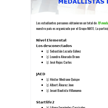
Los estudiantes peruanos obtuvieron un total de
19 medal
nuestro país es organizado por el Grupo MATE. La partici
𝗡𝗶𝘃𝗲𝗹 𝗘𝗹𝗲𝗺𝗲𝗻𝘁𝗮𝗹:
𝗟𝗼𝘀 𝗱𝗲𝘀𝗰𝗼𝗻𝗲𝗰𝘁𝗮𝗱𝗼𝘀
🥇
Sebastián Lozada Gálvez
🥇
Leandro Alvarado Bravo
🥇 José Rojas Carlos
𝗝𝗔𝗘𝗗
🥇
Héctor Medrano Quispe
🥇
Albert Álvarez Jove
🥇
Josué Bautista Villanueva
𝗦𝘁𝗮𝗿𝘁𝗹𝗶𝗳𝗲𝟮
🥈
Liliana Fernández Carrizales