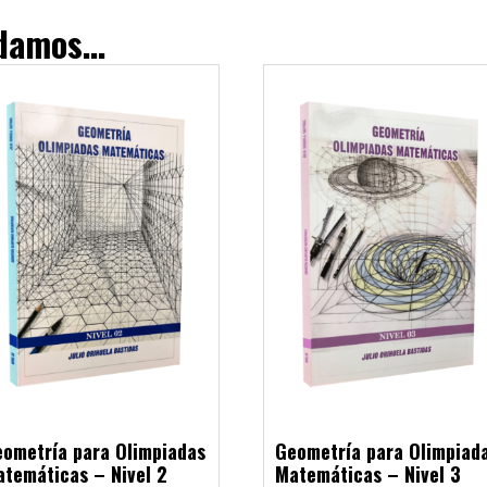
ndamos…
ometría para Olimpiadas
Geometría para Olimpiad
temáticas – Nivel 2
Matemáticas – Nivel 3