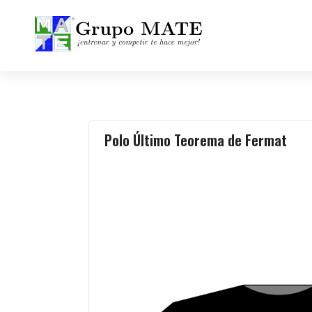
¡Entrenar y competir te hace mejor!
Polo Último Teorema de Fermat