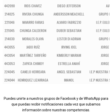
442090
RIOS CHAVEZ
DIEGO JEFFERSON
AIA
214025
RIVERA CHUNGA
ANDERSSON MEACHELL
GRUPO B
221046
NAVARRO FARIAS
ALVARO FABRIZZIO
I.E.P. EULE
221045
CHUNGA CALDERON
DUBER SEBASTIAN
I.E.P. EULE
214030
MORALES OLAYA
LESTER DI ADRIAN
GRUPO B
443055
JABO RUÍZ
IRVING JOEL
JORGE 
443054
MARTÍNEZ TARIFEÑO
KIMBERLY MARIAM
JORGE 
443053
ZAPATA CHIMOY
ESTRELLA ANAHÍ
JORGE 
224045
CANELO HERREARA
ANGEL SEBASTIAN
I.E.P NUESTRA S
224044
HENRIQUEZ LIZARRAGA
IMANOL
I.E.P NUESTRA S
Puedes unirte a nuestros grupos de Facebook y de WhatsApp para
que puedas recibir notificaciones cada vez que subamos
información sobre nuestras competencias.