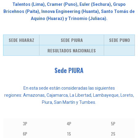
Talentos (Lima), Cramer (Puno), Euler (Sechura), Grupo
Bricehnos (Paita), Innova Engineering (Huanta), Santo Tomás de
Aquino (Huaraz) y Trinomio (Juliaca).
SEDE HUARAZ
SEDE PIURA
SEDE PUNO
RESULTADOS NACIONALES
Sede PIURA
En esta sede están consideradas las siguientes
regiones: Amazonas, Cajamarca, La Libertad, Lambayeque, Loreto,
Piura, San
Martín y Tumbes
.
3P
4P
5P
6P
1S
2S