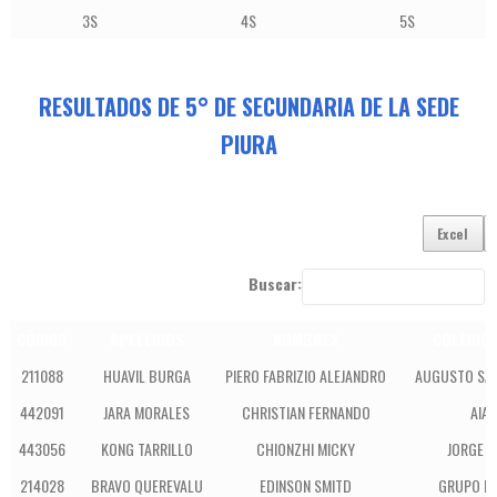
3S
4S
5S
RESULTADOS DE 5° DE SECUNDARIA DE LA SEDE
PIURA
Excel
Buscar:
CÓDIGO
APELLIDOS
NOMBRES
COLEGIO
211088
HUAVIL BURGA
PIERO FABRIZIO ALEJANDRO
AUGUSTO SA
442091
JARA MORALES
CHRISTIAN FERNANDO
AIA
443056
KONG TARRILLO
CHIONZHI MICKY
JORGE 
214028
BRAVO QUEREVALU
EDINSON SMITD
GRUPO B