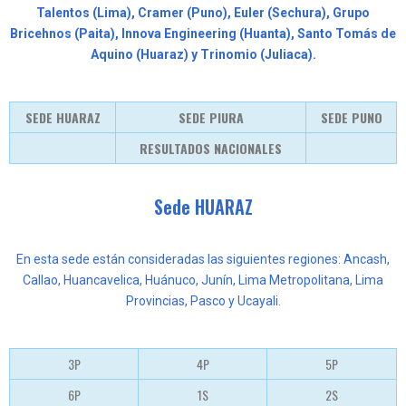
Talentos (Lima), Cramer (Puno), Euler (Sechura), Grupo
Bricehnos (Paita), Innova Engineering (Huanta), Santo Tomás de
Aquino (Huaraz) y Trinomio (Juliaca).
SEDE HUARAZ
SEDE PIURA
SEDE PUNO
RESULTADOS NACIONALES
Sede HUARAZ
En esta sede están consideradas las siguientes regiones: Ancash,
Callao, Huancavelica, Huánuco, Junín, Lima Metropolitana,
Lima
Provincias, Pasco y Ucayali.
3P
4P
5P
6P
1S
2S