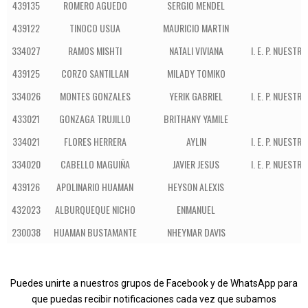
439135
ROMERO AGUEDO
SERGIO MENDEL
439122
TINOCO USUA
MAURICIO MARTIN
334027
RAMOS MISHTI
NATALI VIVIANA
I. E. P. NUES
439125
CORZO SANTILLAN
MILADY TOMIKO
334026
MONTES GONZALES
YERIK GABRIEL
I. E. P. NUES
433021
GONZAGA TRUJILLO
BRITHANY YAMILE
334021
FLORES HERRERA
AYLIN
I. E. P. NUES
334020
CABELLO MAGUIÑA
JAVIER JESUS
I. E. P. NUES
439126
APOLINARIO HUAMAN
HEYSON ALEXIS
432023
ALBURQUEQUE NICHO
ENMANUEL
230038
HUAMAN BUSTAMANTE
NHEYMAR DAVIS
Puedes unirte a nuestros grupos de Facebook y de WhatsApp para
que puedas recibir notificaciones cada vez que subamos