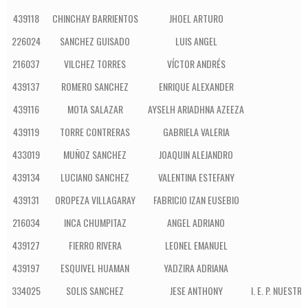
439118
CHINCHAY BARRIENTOS
JHOEL ARTURO
226024
SANCHEZ GUISADO
LUIS ANGEL
216037
VILCHEZ TORRES
VÍCTOR ANDRÉS
439137
ROMERO SANCHEZ
ENRIQUE ALEXANDER
439116
MOTA SALAZAR
AYSELH ARIADHNA AZEEZA
439119
TORRE CONTRERAS
GABRIELA VALERIA
433019
MUÑOZ SANCHEZ
JOAQUIN ALEJANDRO
439134
LUCIANO SANCHEZ
VALENTINA ESTEFANY
439131
OROPEZA VILLAGARAY
FABRICIO IZAN EUSEBIO
216034
INCA CHUMPITAZ
ANGEL ADRIANO
439127
FIERRO RIVERA
LEONEL EMANUEL
439197
ESQUIVEL HUAMAN
YADZIRA ADRIANA
334025
SOLIS SANCHEZ
JESE ANTHONY
I. E. P. NUES