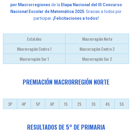
por Macrorregiones
de la
Etapa Nacional del III Concurso
Nacional Escolar de Matemática 2025
. Gracias a todos por
participar.
¡Felicitaciones a todos!
Estatales
Macrorregión Norte
Macrorregión Centro 1
Macrorregión Centro 2
Macrorregión Sur 1
Macrorregión Sur 2
PREMIACIÓN MACRORREGIÓN NORTE
3P
4P
5P
6P
1S
2S
3S
4S
5S
RESULTADOS DE 5° DE PRIMARIA