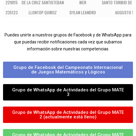
229015
DE LA CRUZ SANTISTEBAN
IKER
SANTO TORIBIO DE 
235123
LLONTOP QUIROZ
DYLAN LEANDRO
AUGUSTO S
Puedes unirte a nuestros grupos de Facebook y de WhatsApp para
que puedas recibir notificaciones cada vez que subamos
información sobre nuestras competencias.
Grupo de Facebook del Campeonato Internacional
de Juegos Matemáticos y Lógicos
Grupo de WhatsApp de Actividades del Grupo MATE
3
Grupo de WhatsApp de Actividades del Grupo MATE
2 (actualmente está lleno)
Grupo de WhatsApp de Actividades del Grupo MATE