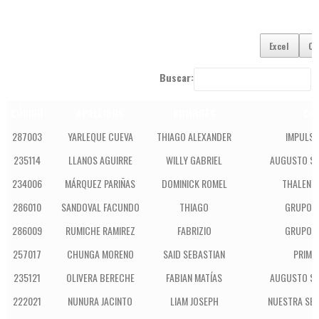
Excel
Co
Buscar:
CÓDIGO
APELLIDOS
NOMBRES
COL
287003
YARLEQUE CUEVA
THIAGO ALEXANDER
IMPULS
235114
LLANOS AGUIRRE
WILLY GABRIEL
AUGUSTO S
234006
MÁRQUEZ PARIÑAS
DOMINICK ROMEL
THALENT
286010
SANDOVAL FACUNDO
THIAGO
GRUPO 
286009
RUMICHE RAMIREZ
FABRIZIO
GRUPO 
257017
CHUNGA MORENO
SAID SEBASTIAN
PRIME
235121
OLIVERA BERECHE
FABIAN MATÍAS
AUGUSTO S
222021
NUNURA JACINTO
LIAM JOSEPH
NUESTRA SEÑ