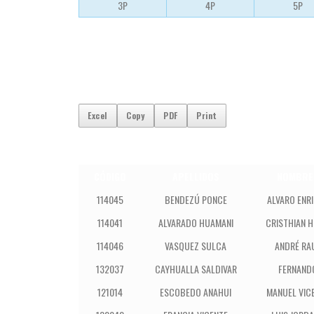
3P
4P
5P
Excel
Copy
PDF
Print
CÓDIGO
APELLIDOS
NOMBRE
114045
BENDEZÚ PONCE
ALVARO ENR
114041
ALVARADO HUAMANI
CRISTHIAN 
114046
VASQUEZ SULCA
ANDRÉ RA
132037
CAYHUALLA SALDIVAR
FERNAND
121014
ESCOBEDO ANAHUI
MANUEL VIC