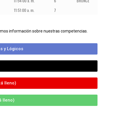
11:54:00 a. m.
6
BRONCE
11:51:00 a. m.
7
bamos información sobre nuestras competencias.
s y Lógicos
á lleno)
 lleno)