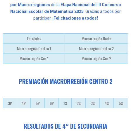
por Macrorregiones
de la
Etapa Nacional del III Concurso
Nacional Escolar de Matemática 2025
. Gracias a todos por
participar.
¡Felicitaciones a todos!
Estatales
Macrorregión Norte
Macrorregión Centro 1
Macrorregión Centro 2
Macrorregión Sur 1
Macrorregión Sur 2
PREMIACIÓN MACRORREGIÓN CENTRO 2
3P
4P
5P
6P
1S
2S
3S
4S
5S
RESULTADOS DE 4° DE SECUNDARIA