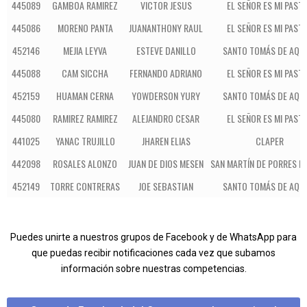
445089
GAMBOA RAMIREZ
VICTOR JESUS
EL SEÑOR ES MI PAST
445086
MORENO PANTA
JUANANTHONY RAUL
EL SEÑOR ES MI PAST
452146
MEJIA LEYVA
ESTEVE DANILLO
SANTO TOMÁS DE AQU
445088
CAM SICCHA
FERNANDO ADRIANO
EL SEÑOR ES MI PAST
452159
HUAMAN CERNA
YOWDERSON YURY
SANTO TOMÁS DE AQU
445080
RAMIREZ RAMIREZ
ALEJANDRO CESAR
EL SEÑOR ES MI PAST
441025
YANAC TRUJILLO
JHAREN ELIAS
CLAPER
442098
ROSALES ALONZO
JUAN DE DIOS MESEN
SAN MARTÍN DE PORRES H
452149
TORRE CONTRERAS
JOE SEBASTIAN
SANTO TOMÁS DE AQU
Puedes unirte a nuestros grupos de Facebook y de WhatsApp para
que puedas recibir notificaciones cada vez que subamos
información sobre nuestras competencias.