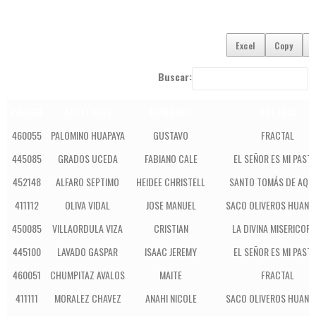
Excel
Copy
Buscar:
CÓDIGO
APELLIDOS
NOMBRES
COLEGIO
460055
PALOMINO HUAPAYA
GUSTAVO
FRACTAL
445085
GRADOS UCEDA
FABIANO CALE
EL SEÑOR ES MI PAST
452148
ALFARO SEPTIMO
HEIDEE CHRISTELL
SANTO TOMÁS DE AQU
411112
OLIVA VIDAL
JOSE MANUEL
SACO OLIVEROS HUANC
450085
VILLAORDULA VIZA
CRISTIAN
LA DIVINA MISERICORD
445100
LAVADO GASPAR
ISAAC JEREMY
EL SEÑOR ES MI PAST
460051
CHUMPITAZ AVALOS
MAITE
FRACTAL
411111
MORALEZ CHAVEZ
ANAHI NICOLE
SACO OLIVEROS HUANC