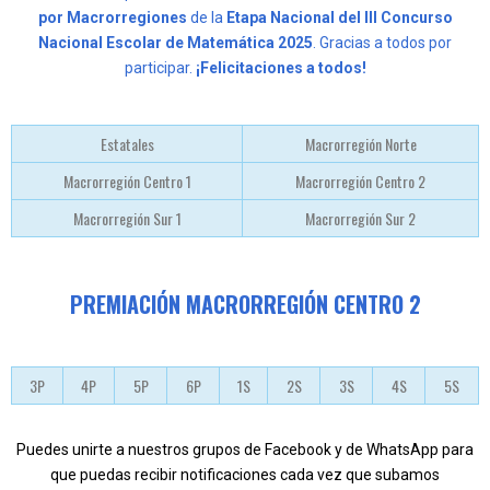
por Macrorregiones
de la
Etapa Nacional del III Concurso
Nacional Escolar de Matemática 2025
. Gracias a todos por
participar.
¡Felicitaciones a todos!
Estatales
Macrorregión Norte
Macrorregión Centro 1
Macrorregión Centro 2
Macrorregión Sur 1
Macrorregión Sur 2
PREMIACIÓN MACRORREGIÓN CENTRO 2
3P
4P
5P
6P
1S
2S
3S
4S
5S
Puedes unirte a nuestros grupos de Facebook y de WhatsApp para
que puedas recibir notificaciones cada vez que subamos