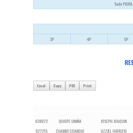
Sede PIUR
3P
4P
5P
RES
Excel
Copy
PDF
Print
CÓDIGO
APELLIDOS
NOMBRES
638072
QUISPE UMIÑA
JOSEPH JOAQUIN
627215
CHAMBI COANQUI
UZZIEL FABRIZIO