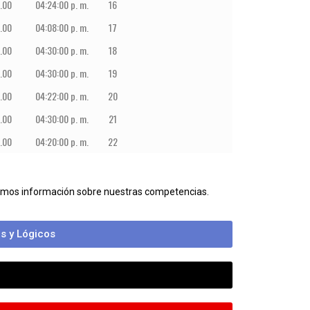
.00
04:24:00 p. m.
16
.00
04:08:00 p. m.
17
.00
04:30:00 p. m.
18
.00
04:30:00 p. m.
19
.00
04:22:00 p. m.
20
.00
04:30:00 p. m.
21
.00
04:20:00 p. m.
22
bamos información sobre nuestras competencias.
s y Lógicos