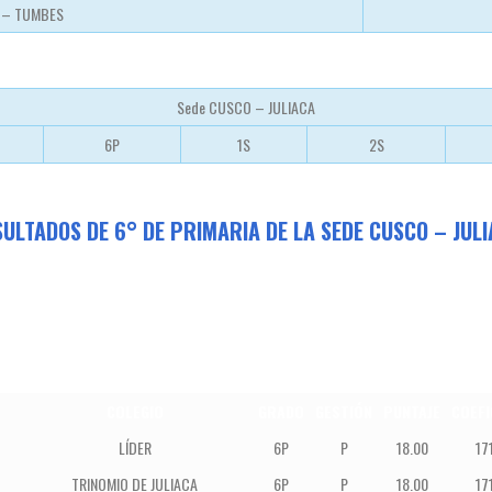
A – TUMBES
Sede CUSCO – JULIACA
6P
1S
2S
ULTADOS DE 6° DE PRIMARIA DE LA SEDE CUSCO – JUL
COLEGIO
GRADO
GESTIÓN
PUNTAJE
COEFI
LÍDER
6P
P
18.00
17
TRINOMIO DE JULIACA
6P
P
18.00
17