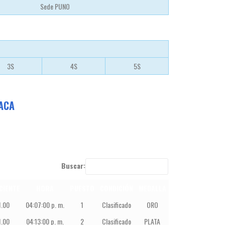
Sede PUNO
3S
4S
5S
IACA
Buscar:
CIENTE
HORA
PUESTO
CONDICIÓN
MEDALLA
1.00
04:07:00 p. m.
1
Clasificado
ORO
1.00
04:13:00 p. m.
2
Clasificado
PLATA