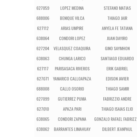
627059
LOPEZ MEDINA
STEFANO MATIAS
688006
BENIQUE VILCA
THIAGO JAIR
627112
ARIAS UMPIRE
ANYELA FE TATIANA
638064
CONDORI LOPEZ
JUAN DAYIRO
627204
VELASQUEZ COAQUIRA
GINO SAYMHON
638063
CHUNGA LARICO
SANTIAGO EDUARDO
627117
PARISASACA RIVEROS
ERIK GABRIEL
627071
YANARICO CALLOAPAZA
EDISON JAVIER
688008
CALLO OSORIO
THIAGO SAMIR
627099
GUTIERREZ PUMA
FABRIZZIO ANDRE
627010
APAZA PARI
THIAGO ISAIAS ELIO
638065
CONDORI ZAPANA
GONZALO RAFAEL FABRIZZ
638062
BARRANTES LIMAHUAY
DILBERT JEANPAUL