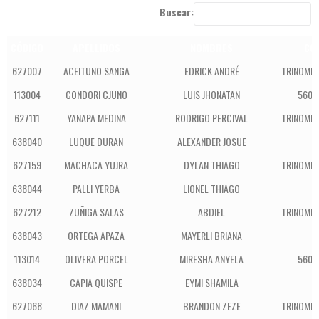
Buscar:
CÓDIGO
APELLIDOS
NOMBRES
CO
627007
ACEITUNO SANGA
EDRICK ANDRÉ
TRINOMIO
113004
CONDORI CJUNO
LUIS JHONATAN
5600
627111
YANAPA MEDINA
RODRIGO PERCIVAL
TRINOMIO
638040
LUQUE DURAN
ALEXANDER JOSUE
L
627159
MACHACA YUJRA
DYLAN THIAGO
TRINOMIO
638044
PALLI YERBA
LIONEL THIAGO
L
627212
ZUÑIGA SALAS
ABDIEL
TRINOMIO
638043
ORTEGA APAZA
MAYERLI BRIANA
L
113014
OLIVERA PORCEL
MIRESHA ANYELA
5600
638034
CAPIA QUISPE
EYMI SHAMILA
L
627068
DIAZ MAMANI
BRANDON ZEZE
TRINOMIO