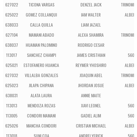
627022
TICONA VARGAS
DENZEL JACK
TRINOMIO
625022
GOMEZ COLLANQUI
IAM WALTER
ALBERT
638033
CALLA QUILLA
LIAM JAZAEL
L
627104
MAMANI ABADO
ALEXA SHAMIRA
TRINOMIO
638037
HUAMAN PALOMINO
RODRIGO CESAR
L
113017
SANCHEZ CHAMPI
JAMES CRISTHIAN
5600
625021
ESTOFANERO HUANCA
REYMER YHOSHIRO
ALBERT
627032
VILLALBA GONZALES
JOAQUIN ABEL
TRINOMIO
625023
JILAPA CHIPANA
JHORDAN JOSUE
ALBERT
638031
ALATA LAURA
ANNIE MAITE
L
113013
MENDOZA ROZAS
XAVI LEONEL
5600
113005
CONDORI MAMANI
GADIEL ALIM
5600
625026
MANCHA CONDORI
CRISTIAN MICHAEL
ALBERT
113018
SUNI COA
ANDREI YERICK
5600