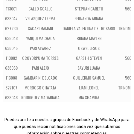
113001
CALLO CCALLO
STEPHAN GARETH
5600
638047
VELASQUEZ LERMA
FERNANDA ARIANA
L
627230
SACARI MAMANI
DANIELA VALENTINA DEL ROSARIO
TRINOMIO
638048
YANQUI MACHACA
BRIANA MAYLEN
L
638045
PARI ALVAREZ
OSWEL JESUS
L
113002
CCOYORPUMA TORRES
GARETH STEVEN
5600
638050
PARI ALEJO
SAYURI LUANA
L
113008
GAMBARINI DELGADO
GUILLERMO SAMUEL
5600
627107
MOROCCO CHATATA
LIAM LEONEL
TRINOMIO
638046
RODRIGUEZ MADARIAGA
MIA SHAMIRA
L
Puedes unirte a nuestros grupos de Facebook y de WhatsApp para
que puedas recibir notificaciones cada vez que subamos
información sobre nuestras competencias.