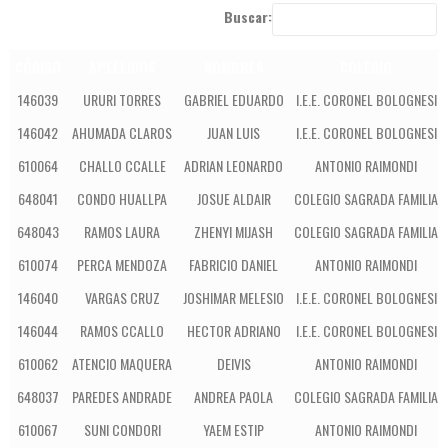
Buscar:
CÓDIGO
APELLIDOS
NOMBRES
COLEGIO
146039
URURI TORRES
GABRIEL EDUARDO
I.E.E. CORONEL BOLOGNESI
146042
AHUMADA CLAROS
JUAN LUIS
I.E.E. CORONEL BOLOGNESI
610064
CHALLO CCALLE
ADRIAN LEONARDO
ANTONIO RAIMONDI
648041
CONDO HUALLPA
JOSUE ALDAIR
COLEGIO SAGRADA FAMILIA
648043
RAMOS LAURA
ZHENYI MIJASH
COLEGIO SAGRADA FAMILIA
610074
PERCA MENDOZA
FABRICIO DANIEL
ANTONIO RAIMONDI
146040
VARGAS CRUZ
JOSHIMAR MELESIO
I.E.E. CORONEL BOLOGNESI
146044
RAMOS CCALLO
HECTOR ADRIANO
I.E.E. CORONEL BOLOGNESI
610062
ATENCIO MAQUERA
DEIVIS
ANTONIO RAIMONDI
648037
PAREDES ANDRADE
ANDREA PAOLA
COLEGIO SAGRADA FAMILIA
610067
SUNI CONDORI
YAEM ESTIP
ANTONIO RAIMONDI