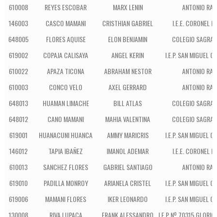
610008
REYES ESCOBAR
MARX LENIN
ANTONIO RAI
146003
CASCO MAMANI
CRISTHIAN GABRIEL
I.E.E. CORONEL 
648005
FLORES AQUISE
ELON BENJAMIN
COLEGIO SAGRAD
619002
COPAJA CALISAYA
ANGEL KERIN
I.E.P. SAN MIGUEL C
610022
APAZA TICONA
ABRAHAM NESTOR
ANTONIO RAI
610003
CONCO VELO
AXEL GERRARD
ANTONIO RAI
648013
HUAMAN LIMACHE
BILL ATLAS
COLEGIO SAGRAD
648012
CANO MAMANI
MAHIA VALENTINA
COLEGIO SAGRAD
619001
HUANACUNI HUANCA
AMMY MARICRIS
I.E.P. SAN MIGUEL C
146012
TAPIA IBAÑEZ
IMANOL ADEMAR
I.E.E. CORONEL 
610013
SANCHEZ FLORES
GABRIEL SANTIAGO
ANTONIO RAI
619010
PADILLA MONROY
ARIANELA CRISTEL
I.E.P. SAN MIGUEL C
619006
MAMANI FLORES
IKER LEONARDO
I.E.P. SAN MIGUEL C
130008
RIVA LUPACA
FRANK ALESSANDRO
I.E.P Nº 70315 GLORIO