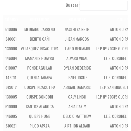
Buscar:
CÓDIGO
APELLIDOS
NOMBRES
COLEGI
610006
MEDRANO CARREÑO
NASLHI YAIRETH
ANTONIO RAI
610001
BENITO CAÑI
JHEAN MARCOS
ANTONIO RAI
130006
VELASQUEZ INCACUTIPA
TIAGO BENJAMIN
I.E.P Nº 70315 GLORIO
146004
MAMANI SIHUAYRO
ALVARO VIDAL
I.E.E. CORONEL 
610007
PONCE AGUILAR
DYLAN DIEDERICK
ANTONIO RAI
146011
QUENTA TARAPA
JEZIEL JOSUE
I.E.E. CORONEL 
619012
QUISPE INCACUTIPA
ABIGAIL DAMARIS
I.E.P. SAN MIGUEL C
130005
QUISPE CONDORI
GALY LINCH
I.E.P Nº 70315 GLORIO
610009
SANTOS ALANOCA
ANIA CAELY
ANTONIO RAI
146005
QUISPE HUME
DELCIO MATTHEW
I.E.E. CORONEL 
610021
PILCO APAZA
AIRTHON ALDAIR
ANTONIO RAI