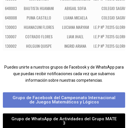
648003
BAUTISTA HUAMANI
ABIGAIL SOFIA
COLEGIO SAGRAD
648008
PUMA CASTILLO
LUANA MICAELA
COLEGIO SAGRAD
130003
HUANACUNI FLORES
LUCIANA MARYAM
I.E.P Nº 70315 GLORIO
130007
COTRADO FLORES
LIAM JHAEL
I.E.P Nº 70315 GLORIO
130002
HOLGUIN QUISPE
INGRID ARIANA
I.E.P Nº 70315 GLORIO
Puedes unirte a nuestros grupos de Facebook y de WhatsApp para
que puedas recibir notificaciones cada vez que subamos
información sobre nuestras competencias.
Grupo de Facebook del Campeonato Internacional
de Juegos Matemáticos y Lógicos
Grupo de WhatsApp de Actividades del Grupo MATE
3