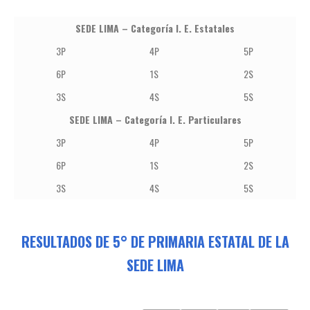
SEDE LIMA – Categoría I. E. Estatales
3P
4P
5P
6P
1S
2S
3S
4S
5S
SEDE LIMA – Categoría I. E. Particulares
3P
4P
5P
6P
1S
2S
3S
4S
5S
RESULTADOS DE 5° DE PRIMARIA ESTATAL DE LA
SEDE LIMA