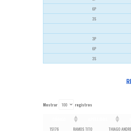
6P
3S
3P
6P
3S
R
Mostrar
registros
CÓDIGO
APELLIDOS
CÓDIGO
APELLIDOS
NOMBRES
15176
RAMOS TITO
THIAGO ANDR