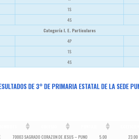
1S
4S
Categoría I. E. Particulares
4P
1S
4S
ESULTADOS DE 3° DE PRIMARIA ESTATAL DE LA SEDE PU
NOMBRES
COLEGIO
PUNTAJE
COEFICIE
COLEGIO
PUNTAJE
COEFICIEN
E
70003 SAGRADO CORAZON DE JESUS – PUNO
5.00
23.00