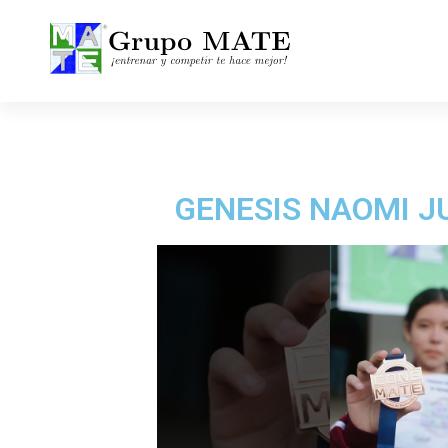
¡Entrenar y competir te hace mejor!
GENESIS NAOMI J