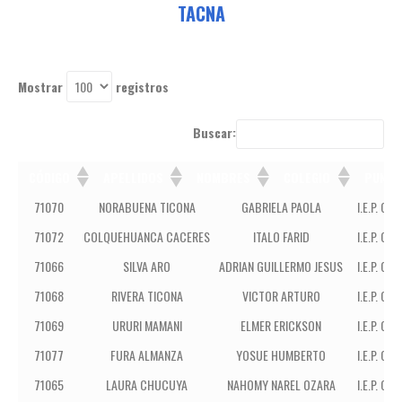
TACNA
Mostrar
registros
Buscar:
CÓDIGO
APELLIDOS
NOMBRES
COLEGIO
PUNTA
CÓDIGO
APELLIDOS
NOMBRES
COLEGIO
71070
NORABUENA TICONA
GABRIELA PAOLA
I.E.P. CIM
71072
COLQUEHUANCA CACERES
ITALO FARID
I.E.P. CIM
71066
SILVA ARO
ADRIAN GUILLERMO JESUS
I.E.P. CIM
71068
RIVERA TICONA
VICTOR ARTURO
I.E.P. CIM
71069
URURI MAMANI
ELMER ERICKSON
I.E.P. CIM
71077
FURA ALMANZA
YOSUE HUMBERTO
I.E.P. CIM
71065
LAURA CHUCUYA
NAHOMY NAREL OZARA
I.E.P. CIM