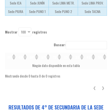
Sede ICA
Sede JUNÍN
Sede LIMA METR.
Sede LIMA PROV.
Sede PIURA
Sede PUNO 1
Sede PUNO 2
Sede TACNA
Mostrar
registros
Buscar:
3P
4P
5P
6P
1S
2S
3S
4S
5S
3P
4P
5P
6P
1S
2S
3S
4S
5S
Ningún dato disponible en esta tabla
Mostrando desde 0 hasta 0 de 0 registros
❮
❯
RESULTADOS DE 4° DE SECUNDARIA DE LA SEDE