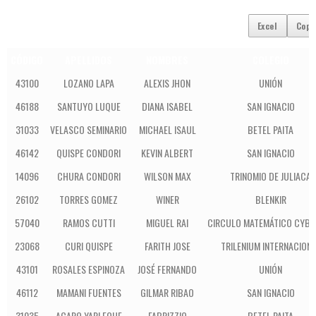
Excel
Copy
CÓDIGO
APELLIDOS
NOMBRES
COLEGIO
43100
LOZANO LAPA
ALEXIS JHON
UNIÓN
46188
SANTUYO LUQUE
DIANA ISABEL
SAN IGNACIO
31033
VELASCO SEMINARIO
MICHAEL ISAUL
BETEL PAITA
46142
QUISPE CONDORI
KEVIN ALBERT
SAN IGNACIO
14096
CHURA CONDORI
WILSON MAX
TRINOMIO DE JULIACA
26102
TORRES GOMEZ
WINER
BLENKIR
57040
RAMOS CUTTI
MIGUEL RAI
CIRCULO MATEMÁTICO CYBE
23068
CURI QUISPE
FARITH JOSE
TRILENIUM INTERNACION
43101
ROSALES ESPINOZA
JOSÉ FERNANDO
UNIÓN
46112
MAMANI FUENTES
GILMAR RIBAO
SAN IGNACIO
31035
ACARO YARLEQUE
FABRIZZIO
BETEL PAITA