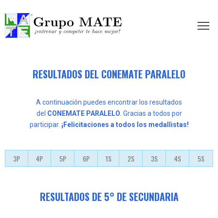
etir te hace mejor!
RESULTADOS DEL CONEMATE PARALELO
A continuación puedes encontrar los resultados
del
CONEMATE
PARALELO
. Gracias a todos por
participar.
¡Felicitaciones a todos los medallistas!
3P
4P
5P
6P
1S
2S
3S
4S
5S
RESULTADOS DE 5° DE SECUNDARIA