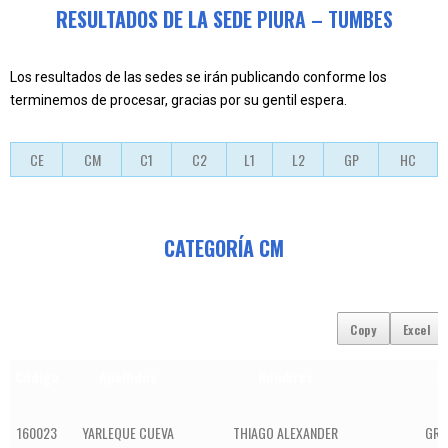
RESULTADOS DE LA SEDE
PIURA – TUMBES
Los resultados de las sedes se irán publicando conforme los
terminemos de procesar, gracias por su gentil espera.
CE
CM
C1
C2
L1
L2
GP
HC
CATEGORÍA CM
Copy
Excel
Código
Apellidos
Nombres
C
160023
YARLEQUE CUEVA
THIAGO ALEXANDER
GRU