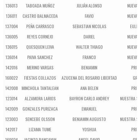
136013
TABOADA MUÑOZ
JULIÁN ALONSO
NUEVA 
136011
CASTRO BALMACEDA
FAVIO
NUEVA 
137004
PEÑA CARRASCO
SEBASTIAN NICOLAS
EULE
136005
REYES CORNEJO
DARIEL
NUEVA 
136015
QUESQUEN LEIVA
WALTER THIAGO
NUEVA 
136014
PAIVA SANCHEZ
FRANCO
NUEVA 
142016
MERINO VARGAS
BENJAMIN
PRIM
160022
FIESTAS COLLAZOS
AZUCENA DEL ROSARIO LIBERTAD
GRU
142008
MINCHOLA TANTALEAN
ANA BELEN
PRIM
123014
ALZAMORA LARIOS
BAYRON CARLO ANDREY
NUESTRA SE
142009
GONZALES PURIZACA
EMANUEL
PRIM
123003
SENCEBE OLSSON
BENJAMIN AUGUSTO
NUESTRA SE
142017
LIZAMA TUME
YOSHUA
PRIM
160024
JACINTO BANCAYAN
ANGEL DAVID
GRU