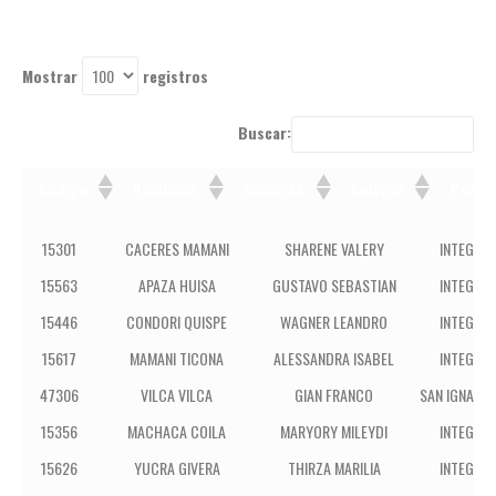
Mostrar
registros
Buscar:
Código
Apellidos
Nombres
Colegio
Punta
Código
Apellidos
Nombres
Cole
15301
CACERES MAMANI
SHARENE VALERY
INTEGRAL
15563
APAZA HUISA
GUSTAVO SEBASTIAN
INTEGRAL
15446
CONDORI QUISPE
WAGNER LEANDRO
INTEGRAL
15617
MAMANI TICONA
ALESSANDRA ISABEL
INTEGRAL
47306
VILCA VILCA
GIAN FRANCO
SAN IGNACIO
15356
MACHACA COILA
MARYORY MILEYDI
INTEGRAL
15626
YUCRA GIVERA
THIRZA MARILIA
INTEGRAL