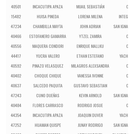
40501
INCACUTIPA APAZA
MIJAIL SEBASTIÁN
CRA
15482
HUISA PINEDA
LORENA MILENA
INTEGRAL
47234
CHAMBILLA MAYTA
JOHN ADRIAN
SAN IGNACIO
40466
ESTOFANERO GAMARRA
YTZEL ZAMIRA
CRA
40556
MAQUERA CONDORI
ENRIQUE MALLKU
CRA
44417
YUCRA VALERO
ETHAN ESTEFANO
YACHAY 
40592
PINAZO VELASQUEZ
MILAGROS ALEXSANDRA
CRA
40402
CHOQUE CHIQUE
VANESSA IVONNE
CRA
40637
SALCEDO PAQUITA
GUSTAVO SEBASTIAN
CRA
47243
CUNO DUEÑAS
KEVIN ARNOLD
SAN IGNACIO
40484
FLORES CARRASCO
RODRIGO JOSUE
CRA
44354
INCACUTIPA APAZA
JOAQUIN DUVER
YACHAY 
47252
HUAMAN QUISPE
JUNAY RODRIGO
SAN IGNACIO