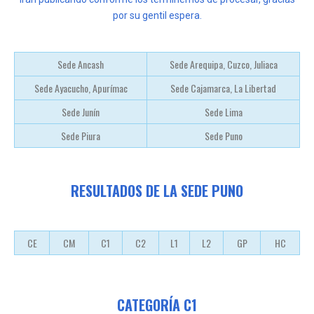
por su gentil espera.
Sede Ancash
Sede Arequipa, Cuzco, Juliaca
Sede Ayacucho, Apurímac
Sede Cajamarca, La Libertad
Sede Junín
Sede Lima
Sede Piura
Sede Puno
RESULTADOS DE LA SEDE PUNO
CE
CM
C1
C2
L1
L2
GP
HC
CATEGORÍA C1