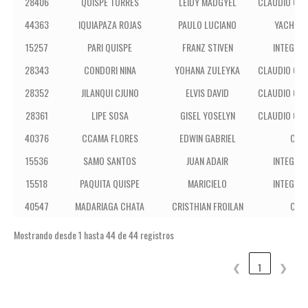
28406
QUISPE TORRES
LEIDY MADGYEL
CLAUDIO GAL
44363
IQUIAPAZA ROJAS
PAULO LUCIANO
YACHAY 
15257
PARI QUISPE
FRANZ STIVEN
INTEGRAL
28343
CONDORI NINA
YOHANA ZULEYKA
CLAUDIO GAL
28352
JILANQUI CJUNO
ELVIS DAVID
CLAUDIO GAL
28361
LIPE SOSA
GISEL YOSELYN
CLAUDIO GAL
40376
CCAMA FLORES
EDWIN GABRIEL
CRA
15536
SAMO SANTOS
JUAN ADAIR
INTEGRAL
15518
PAQUITA QUISPE
MARICIELO
INTEGRAL
40547
MADARIAGA CHATA
CRISTHIAN FROILAN
CRA
Mostrando desde 1 hasta 44 de 44 registros
❮
1
❯