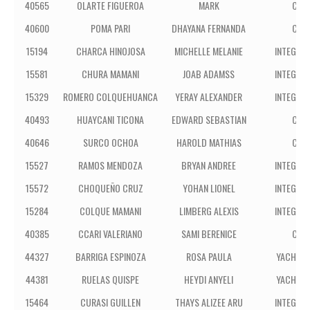
40565
OLARTE FIGUEROA
MARK
CRA
40600
POMA PARI
DHAYANA FERNANDA
CRA
15194
CHARCA HINOJOSA
MICHELLE MELANIE
INTEGRAL
15581
CHURA MAMANI
JOAB ADAMSS
INTEGRAL
15329
ROMERO COLQUEHUANCA
YERAY ALEXANDER
INTEGRAL
40493
HUAYCANI TICONA
EDWARD SEBASTIAN
CRA
40646
SURCO OCHOA
HAROLD MATHIAS
CRA
15527
RAMOS MENDOZA
BRYAN ANDREE
INTEGRAL
15572
CHOQUEÑO CRUZ
YOHAN LIONEL
INTEGRAL
15284
COLQUE MAMANI
LIMBERG ALEXIS
INTEGRAL
40385
CCARI VALERIANO
SAMI BERENICE
CRA
44327
BARRIGA ESPINOZA
ROSA PAULA
YACHAY 
44381
RUELAS QUISPE
HEYDI ANYELI
YACHAY 
15464
CURASI GUILLEN
THAYS ALIZEE ARU
INTEGRAL