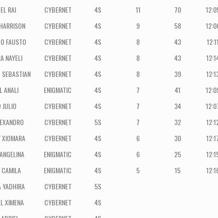
Sum.
Hora
bres
Colegio
Grado
Puntaje
EL RAI
CYBERNET
4S
11
70
12:0
Coef.
Fin
HARRISON
CYBERNET
4S
9
58
12:0
O FAUSTO
CYBERNET
4S
8
43
12:1
A NAYELI
CYBERNET
4S
8
43
12:1
 SEBASTIAN
CYBERNET
4S
8
39
12:1
 ANALI
ENIGMATIC
4S
7
41
12:0
 JULIO
CYBERNET
4S
7
34
12:0
LEXANDRO
CYBERNET
5S
7
32
12:1
 XIOMARA
CYBERNET
4S
6
30
12:1
ANGELINA
ENIGMATIC
4S
6
25
12:1
 CAMILA
ENIGMATIC
4S
5
15
12:1
 YADHIRA
CYBERNET
5S
L XIMENA
CYBERNET
4S