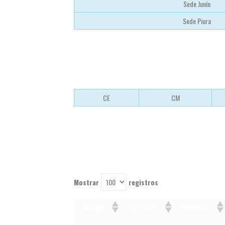
Sede Junín
Sede Piura
CE
CM
Mostrar
registros
Código
Apellidos
Nombres