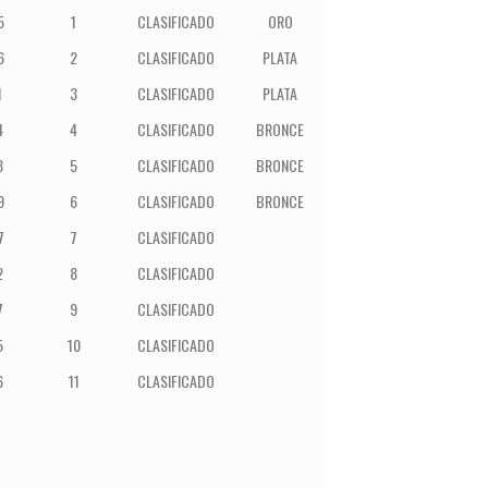
Puesto
Condición
Medalla
5
1
CLASIFICADO
ORO
6
2
CLASIFICADO
PLATA
1
3
CLASIFICADO
PLATA
4
4
CLASIFICADO
BRONCE
3
5
CLASIFICADO
BRONCE
9
6
CLASIFICADO
BRONCE
7
7
CLASIFICADO
2
8
CLASIFICADO
7
9
CLASIFICADO
5
10
CLASIFICADO
6
11
CLASIFICADO