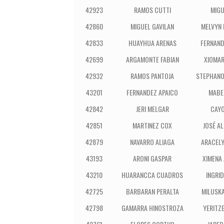
Código
Apellidos
Nom
42923
RAMOS CUTTI
MIGU
42860
MIGUEL GAVILAN
MELVYN 
42833
HUAYHUA ARENAS
FERNAND
42699
ARGAMONTE FABIAN
XIOMAR
42932
RAMOS PANTOJA
STEPHANO
43201
FERNANDEZ APAICO
MABEL
42842
JERI MELGAR
CAYO
42851
MARTINEZ COX
JOSÉ A
42879
NAVARRO ALIAGA
ARACELY
43193
ARONI GASPAR
XIMENA 
43210
HUARANCCA CUADROS
INGRID
42725
BARBARAN PERALTA
MILUSKA
42798
GAMARRA HINOSTROZA
YERITZE