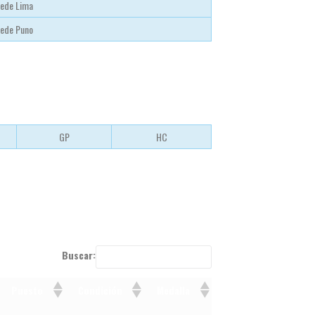
ede Lima
ede Puno
GP
HC
Buscar:
Puesto
Condición
Medalla