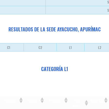
S
S
RESULTADOS DE LA SEDE AYACUCHO, APURÍMAC
C1
C2
L1
L2
CATEGORÍA L1
Sum.
Colegio
Grado
Puntaje
Hora Fin
Coef.