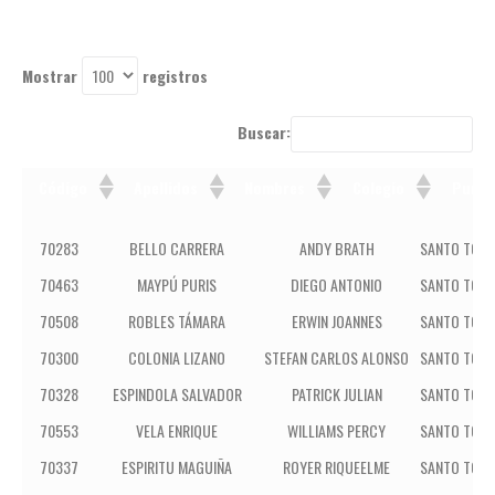
Mostrar
registros
Buscar:
Código
Apellidos
Nombres
Colegio
Punta
Código
Apellidos
Nombres
Cole
70283
BELLO CARRERA
ANDY BRATH
SANTO TOMÁ
70463
MAYPÚ PURIS
DIEGO ANTONIO
SANTO TOMÁ
70508
ROBLES TÁMARA
ERWIN JOANNES
SANTO TOMÁ
70300
COLONIA LIZANO
STEFAN CARLOS ALONSO
SANTO TOMÁ
70328
ESPINDOLA SALVADOR
PATRICK JULIAN
SANTO TOMÁ
70553
VELA ENRIQUE
WILLIAMS PERCY
SANTO TOMÁ
70337
ESPIRITU MAGUIÑA
ROYER RIQUEELME
SANTO TOMÁ