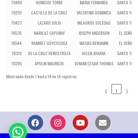
70409
HUINCHO TORRE
MARIA FERNANDA
SANTO TOMÁ
70292
CASTILLO DE LA CRUZ
VALENTINA DOMINICA
SANTO TOMÁ
70427
LAZARO SOLIS
MILAGROS SOLEDAD
SANTO TOMÁ
16535
MARILUZ CAPUÑAY
JOSEPH ANDERSON
EL SEÑOR E
16544
RAMIREZ GOYCOCHEA
MATIAS BENJAMIN
EL SEÑOR E
70319
DE LA CRUZ HENOSTROZA
HELEN JOHANA
SANTO TOMÁ
70265
APOLIN MAURICIO
VENAMI CESAR THOMAS
SANTO TOMÁ
Mostrando desde 1 hasta 14 de 14 registros
❮
1
❯