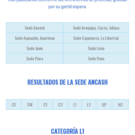
por su gentil espera.
Sede Ancash
Sede Arequipa, Cuzco, Juliaca
Sede Ayacucho, Apurímac
Sede Cajamarca, La Libertad
Sede Junín
Sede Lima
Sede Piura
Sede Puno
RESULTADOS DE LA SEDE ANCASH
CE
CM
C1
C2
L1
L2
GP
HC
CATEGORÍA L1