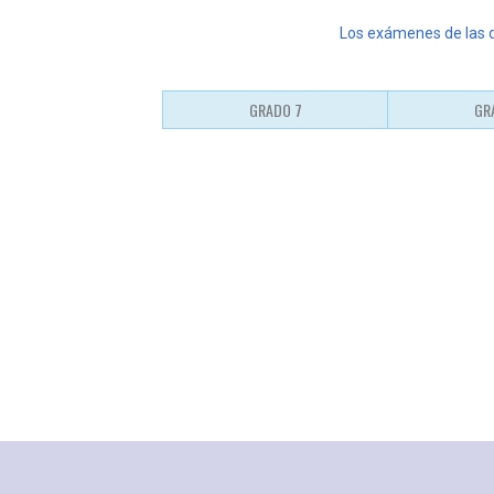
Los exámenes de las 
GRADO 7
GR