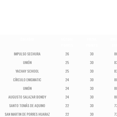
COLEGIO
ACTUAL
TOTAL
OVE
POINTS
POINTS
SC
IMPULSO SECHURA
26
30
8
UNIÓN
25
30
8
YACHAY SCHOOL
25
30
8
CÍRCULO ENIGMATIC
24
30
8
UNIÓN
24
30
8
AUGUSTO SALAZAR BONDY
24
30
8
SANTO TOMÁS DE AQUINO
22
30
7
SAN MARTIN DE PORRES HUARAZ
22
30
7