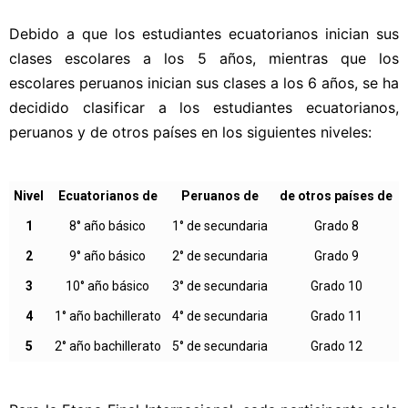
Debido a que los estudiantes ecuatorianos inician sus
clases escolares a los 5 años, mientras
que los
escolares peruanos inician sus clases a los 6 años,
se ha
decidido clasificar a los estudiantes ecuatorianos,
peruanos y de otros países
en los siguientes niveles:
Nivel
Ecuatorianos de
Peruanos de
de otros países de
1
8° año básico
1° de secundaria
Grado 8
2
9° año básico
2° de secundaria
Grado 9
3
10° año básico
3° de secundaria
Grado 10
4
1° año bachillerato
4° de secundaria
Grado 11
5
2° año bachillerato
5° de secundaria
Grado 12