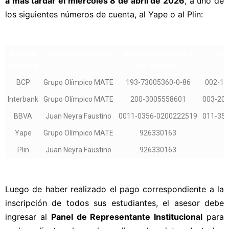
a más tardar el miércoles 8 de abril de 2026
, a uno de
los siguientes números de cuenta, al Yape o al Plin:
Entidad
Titular de la Cuenta
Número de Cuenta o
Cód
Bancaria
de Teléfono
i
BCP
Grupo Olímpico MATE
193-73005360-0-86
002-1
Interbank
Grupo Olímpico MATE
200-3005558601
003-20
BBVA
Juan Neyra Faustino
0011-0356-0200222519
011-35
Yape
Grupo Olímpico MATE
926330163
Plin
Juan Neyra Faustino
926330163
Luego de haber realizado el pago correspondiente a la
inscripción de todos sus estudiantes, el asesor debe
ingresar al
Panel de Representante Institucional
para