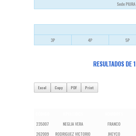
Sede PIUR
3P
4P
5P
RESULTADOS DE 1
Excel
Copy
PDF
Print
CÓDIGO
APELLIDOS
NOMBRES
235007
NEGLIA VERA
FRANCO
262009
RODRIGUEZ VICTORIO
JHEYCO