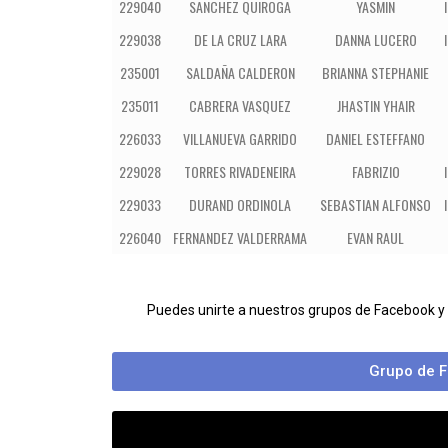
229040
SANCHEZ QUIROGA
YASMIN
229038
DE LA CRUZ LARA
DANNA LUCERO
235001
SALDAÑA CALDERON
BRIANNA STEPHANIE
235011
CABRERA VASQUEZ
JHASTIN YHAIR
226033
VILLANUEVA GARRIDO
DANIEL ESTEFFANO
229028
TORRES RIVADENEIRA
FABRIZIO
229033
DURAND ORDINOLA
SEBASTIAN ALFONSO
226040
FERNANDEZ VALDERRAMA
EVAN RAUL
Puedes unirte a nuestros grupos de Facebook y
Grupo de F