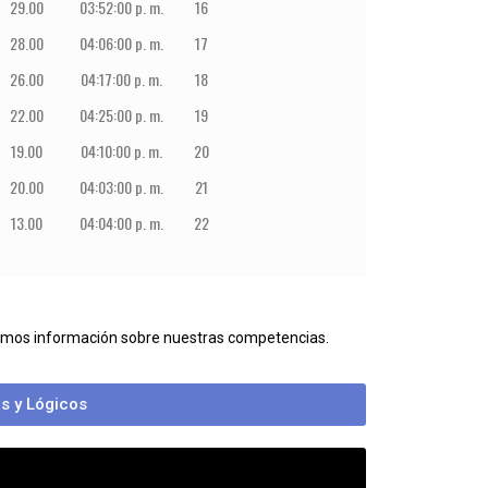
29.00
03:52:00 p. m.
16
28.00
04:06:00 p. m.
17
26.00
04:17:00 p. m.
18
22.00
04:25:00 p. m.
19
19.00
04:10:00 p. m.
20
20.00
04:03:00 p. m.
21
13.00
04:04:00 p. m.
22
bamos información sobre nuestras competencias.
s y Lógicos