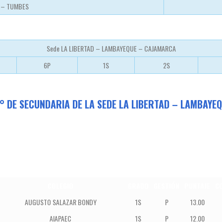
A – TUMBES
Sede LA LIBERTAD – LAMBAYEQUE – CAJAMARCA
6P
1S
2S
° DE SECUNDARIA DE LA SEDE LA LIBERTAD – LAMBAY
COLEGIO
GRADO
GESTIÓN
PUNTAJE
CO
AUGUSTO SALAZAR BONDY
1S
P
13.00
AIAPAEC
1S
P
12.00