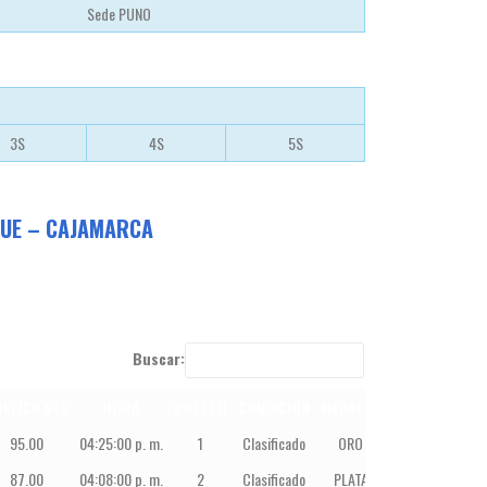
Sede PUNO
3S
4S
5S
EQUE – CAJAMARCA
Buscar:
EFICIENTE
HORA
PUESTO
CONDICIÓN
MEDALLA
95.00
04:25:00 p. m.
1
Clasificado
ORO
87.00
04:08:00 p. m.
2
Clasificado
PLATA