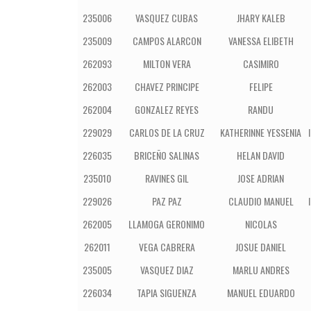
235006
VASQUEZ CUBAS
JHARY KALEB
235009
CAMPOS ALARCON
VANESSA ELIBETH
262093
MILTON VERA
CASIMIRO
262003
CHAVEZ PRINCIPE
FELIPE
262004
GONZALEZ REYES
RANDU
229029
CARLOS DE LA CRUZ
KATHERINNE YESSENIA
226035
BRICEÑO SALINAS
HELAN DAVID
235010
RAVINES GIL
JOSE ADRIAN
229026
PAZ PAZ
CLAUDIO MANUEL
262005
LLAMOGA GERONIMO
NICOLAS
262011
VEGA CABRERA
JOSUE DANIEL
235005
VASQUEZ DIAZ
MARLU ANDRES
226034
TAPIA SIGUENZA
MANUEL EDUARDO